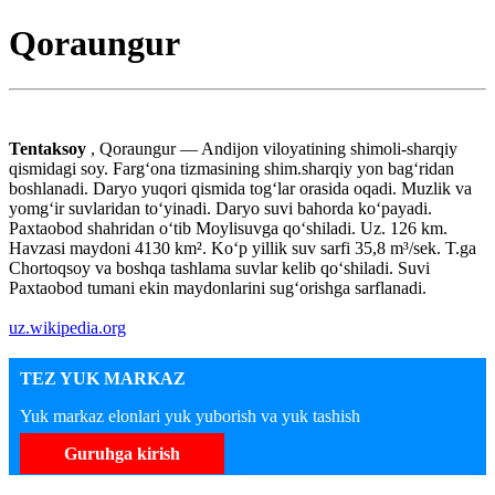
Qoraungur
Tentaksoy
, Qoraungur — Andijon viloyatining shimoli-sharqiy
qismidagi soy. Fargʻona tizmasining shim.sharqiy yon bagʻridan
boshlanadi. Daryo yuqori qismida togʻlar orasida oqadi. Muzlik va
yomgʻir suvlaridan toʻyinadi. Daryo suvi bahorda koʻpayadi.
Paxtaobod shahridan oʻtib Moylisuvga qoʻshiladi. Uz. 126 km.
Havzasi maydoni 4130 km². Koʻp yillik suv sarfi 35,8 m³/sek. T.ga
Chortoqsoy va boshqa tashlama suvlar kelib qoʻshiladi. Suvi
Paxtaobod tumani ekin maydonlarini sugʻorishga sarflanadi.
uz.wikipedia.org
TEZ YUK MARKAZ
Yuk markaz elonlari yuk yuborish va yuk tashish
Guruhga kirish