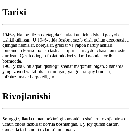
Tarixi
1946-yilda togʻ tizmasi etagida Chulaqtau kichik ishchi posyolkasi
tashkil qilingan. U 1946-yilda fosforit qazib olish uchun deportatsiya
qilingan nemislar, koreyslar, greklar va yapon harbiy asirlari
tomonidan komsomol ish tashlashi qurilish maydonchasi nomi ostida
qurilgan. Qazib olingan fosfat miqdori yillar davomida ortib
bormoqda.
1963-yilda Chulaqtau qishlogʻi shahar maqomini olgan. Shaharda
yangi zavod va fabrikalar qurilgan, yangi turar-joy binolari,
infratuzilmalar barpo etilgan.
Rivojlanishi
So‘nggi yillarda tuman hokimligi tomonidan shaharni rivojlantirish
uchun chora-tadbirlar ko‘rila boshlangan. Uy-joy qurish dasturi
doirasida tashlandiq uylar taʼmirlangan.