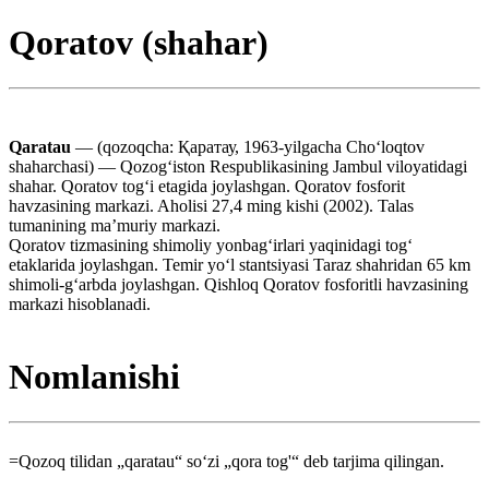
Qoratov (shahar)
Qaratau
— (qozoqcha: Қаратау, 1963-yilgacha Choʻloqtov
shaharchasi) — Qozogʻiston Respublikasining Jambul viloyatidagi
shahar. Qoratov togʻi etagida joylashgan. Qoratov fosforit
havzasining markazi. Aholisi 27,4 ming kishi (2002). Talas
tumanining maʼmuriy markazi.
Qoratov tizmasining shimoliy yonbagʻirlari yaqinidagi togʻ
etaklarida joylashgan. Temir yoʻl stantsiyasi Taraz shahridan 65 km
shimoli-gʻarbda joylashgan. Qishloq Qoratov fosforitli havzasining
markazi hisoblanadi.
Nomlanishi
=Qozoq tilidan „qaratau“ soʻzi „qora tog'“ deb tarjima qilingan.