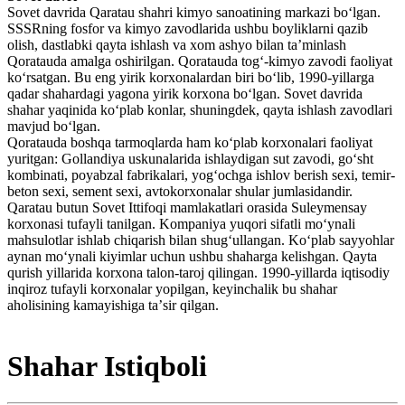
Sovet davrida Qaratau shahri kimyo sanoatining markazi boʻlgan.
SSSRning fosfor va kimyo zavodlarida ushbu boyliklarni qazib
olish, dastlabki qayta ishlash va xom ashyo bilan taʼminlash
Qoratauda amalga oshirilgan. Qoratauda togʻ-kimyo zavodi faoliyat
koʻrsatgan. Bu eng yirik korxonalardan biri boʻlib, 1990-yillarga
qadar shahardagi yagona yirik korxona boʻlgan. Sovet davrida
shahar yaqinida koʻplab konlar, shuningdek, qayta ishlash zavodlari
mavjud boʻlgan.
Qoratauda boshqa tarmoqlarda ham koʻplab korxonalari faoliyat
yuritgan: Gollandiya uskunalarida ishlaydigan sut zavodi, goʻsht
kombinati, poyabzal fabrikalari, yogʻochga ishlov berish sexi, temir-
beton sexi, sement sexi, avtokorxonalar shular jumlasidandir.
Qaratau butun Sovet Ittifoqi mamlakatlari orasida Suleymensay
korxonasi tufayli tanilgan. Kompaniya yuqori sifatli moʻynali
mahsulotlar ishlab chiqarish bilan shugʻullangan. Koʻplab sayyohlar
aynan moʻynali kiyimlar uchun ushbu shaharga kelishgan. Qayta
qurish yillarida korxona talon-taroj qilingan. 1990-yillarda iqtisodiy
inqiroz tufayli korxonalar yopilgan, keyinchalik bu shahar
aholisining kamayishiga taʼsir qilgan.
Shahar Istiqboli