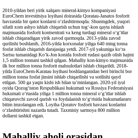
2010-yildan beri yirik xalqaro mineral-kimyo kompaniyasi
EuroChem investitsiya loyihasi doirasida Qoratau-Janatos fosforit
havzasida bir qator konlarni o‘zlashtirmoqda. Shuningdek, yuqori
sifatli xom ashyo ishlab chiqarish uchun tog‘-kon qayta ishlash
majmuasida fosforit kontsentrati va keng turdagi mineral oʻgʻitlar
ishlab chiqaradigan yirik zavod qurmoqda. 2013-yilda zavod
qurilishi boshlanib, 2016-yilda korxonalar yiliga 640 ming tonna
fosfat ishlab chiqarish darajasiga yetdi. 2017-yil yakuniga ko‘ra
Sarisu tumanidagi Ko‘k-Jon konida fosforit rudasi qazib olish hajmi
1,5 million tonnani tashkil qilgan. Mahalliy kon-kimyo majmuasida
ilk bor million tonna fosforit mahsulotlari ishlab chiqarildi. 2018-
yilda EuroChem-Karatau loyihasi boshlanganidan beri birinchi bor
million tonna fosfat jinsini ishlab chiqarilishi va sotilishi qayd
etilgan. 500 ga yaqin kishi ish bilan taʼminlangan. 2020-yil iyul
oyida Qozog‘iston Respublikasi hukumati va Rossiya Federatsiyasi
hukumati o‘rtasida yiliga 1 million tonna mineral o‘g‘itlar ishlab
chiqaruvchi zavod qurish va foydalanish to‘g‘risida hukumatlararo
bitim imzolangan edi. Loyiha Qoratov fosforit havzasi konlarini
oʻzlashtirishni nazarda tutadi. Taxminiy sarmoya 800 million
dollarni tashkil etgan.
Mahalliy aholi orasidan