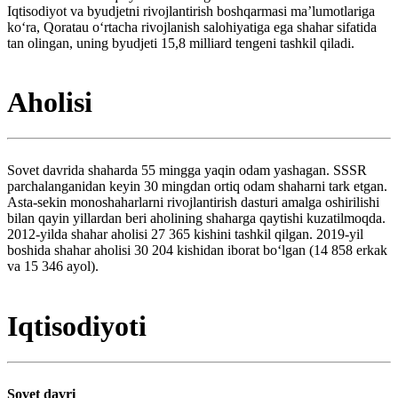
Iqtisodiyot va byudjetni rivojlantirish boshqarmasi maʼlumotlariga
koʻra, Qoratau oʻrtacha rivojlanish salohiyatiga ega shahar sifatida
tan olingan, uning byudjeti 15,8 milliard tengeni tashkil qiladi.
Aholisi
Sovet davrida shaharda 55 mingga yaqin odam yashagan. SSSR
parchalanganidan keyin 30 mingdan ortiq odam shaharni tark etgan.
Asta-sekin monoshaharlarni rivojlantirish dasturi amalga oshirilishi
bilan qayin yillardan beri aholining shaharga qaytishi kuzatilmoqda.
2012-yilda shahar aholisi 27 365 kishini tashkil qilgan. 2019-yil
boshida shahar aholisi 30 204 kishidan iborat boʻlgan (14 858 erkak
va 15 346 ayol).
Iqtisodiyoti
Sovet davri