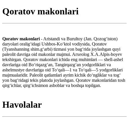
Qoratov makonlari
Qoratov makonlari
- Aristandi va Burultoy (Jan. Qozogʻiston)
daryolari oraligʻidagi Ushbos-Koʻktol vodiysida, Qoratov
(Tyanshanning shim.gʻarbi) tizmasi yon bagʻrida joylashgan quyi
paleolit davriga oid makonlar majmui. Arxeolog X.A.Alpis-boyev
tekshirgan. Qoratov makonlari ichida eng muhimlari — shell-ashel
davrlariga oid Boʻriqazgʻan, Tangirqazgʻan yodgorliklari va
ashelmustye davrlariga oid Toʻqali—1 va Toʻqali—5 yodgorliklari
majmualaridir. Paleolit qatlamlari ayrim kichik doʻngliklar va togʻ
yon bagʻridagi tekis platoda joylashgan. Qoratov makonlaridan tosh
qirgʻichlar, qirgʻichsimon asboblar va boshqa topilgan.
Havolalar