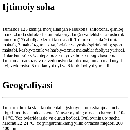
Ijtimoiy soha
Tumanda 125 kishiga moʻljallangan kasalxona, shifoxona, qishloq
markazlarida shifokorlik ambulatoriyalar (5) va feldsher-akusherlik
punklar (17) aholiga xizmat koʻrsatadi. Taʼlim sohasida 20 oʻrta
maktab, 2 maktab-gimnaziya, bolalar va yoshoʻspirinlarning sport
maktabi, kasbiy-texnik va harbiy-texnik maktablar faoliyat yuritadi.
Bulardan boʻlak Uchtepa bolalar uyi va bolalar bogʻchasi bor.
Tumanda markaziy va 2 vedomstvo kutubxona, tuman madaniyat
uyi, vedomstvo 5 madaniyat uyi va 6 klub faoliyat yuritadi.
Geografiyasi
Tuman iqlimi keskin kontinental. Qish oyi janubi-sharqida ancha
iliq, shimoliy qismida sovuq. Yanvar oyining oʻrtacha harorati −10-
14 °C. Yoz oylarida issiq va quruq boʻladi. Iyul oyining oʻrtacha
harorati 22-24 °C. Yogʻingarchilikning yillik oʻrtacha miqdori 200–
400 mm.