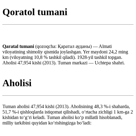
Qoratol tumani
Qaratal tumani
(qozoqcha: Қаратал ауданы) — Almati
viloyatining shimoliy qismida joylashgan. Yer maydoni 24,2 ming
km (viloyatning 10,8 % tashkil qiladi). 1928-yil tashkil topgan.
Aholisi 47,954 kishi (2013). Tuman markazi — Uchtepa shahri.
Aholisi
Tuman aholisi 47,954 kishi (2013). Aholisining 48,3 %-i shaharda,
51,7 %-i qishloqlarda istiqomat qilishadi, oʻrtacha zichligi 1 km-ga 2
kishidan toʻgʻri keladi. Tuman aholisi koʻp millatli hisoblanadi,
milliy tarkibini quyidan koʻrishingizga boʻladi: