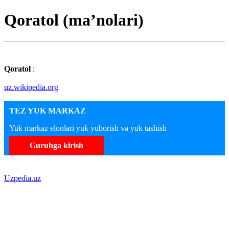
Qoratol (maʼnolari)
Qoratol
:
uz.wikipedia.org
TEZ YUK MARKAZ
Yuk markaz elonlari yuk yuborish va yuk tashish
Guruhga kirish
Uzpedia.uz