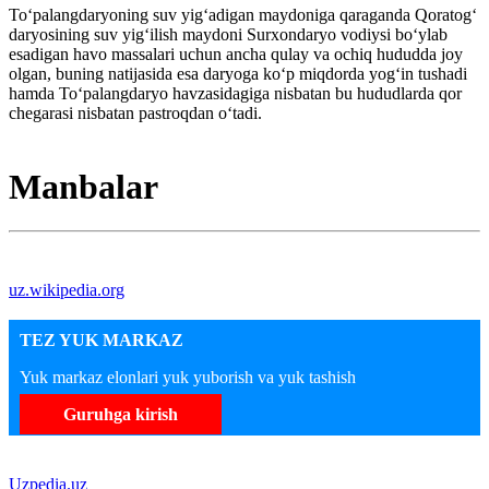
Toʻpalangdaryoning suv yigʻadigan maydoniga qaraganda Qoratogʻ
daryosining suv yigʻilish maydoni Surxondaryo vodiysi boʻylab
esadigan havo massalari uchun ancha qulay va ochiq hududda joy
olgan, buning natijasida esa daryoga koʻp miqdorda yogʻin tushadi
hamda Toʻpalangdaryo havzasidagiga nisbatan bu hududlarda qor
chegarasi nisbatan pastroqdan oʻtadi.
Manbalar
uz.wikipedia.org
TEZ YUK MARKAZ
Yuk markaz elonlari yuk yuborish va yuk tashish
Guruhga kirish
Uzpedia.uz