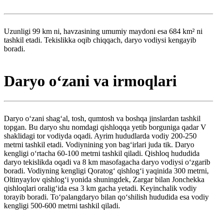
Uzunligi 99 km ni, havzasining umumiy maydoni esa 684 km² ni
tashkil etadi. Tekislikka oqib chiqqach, daryo vodiysi kengayib
boradi.
Daryo oʻzani va irmoqlari
Daryo oʻzani shagʻal, tosh, qumtosh va boshqa jinslardan tashkil
topgan. Bu daryo shu nomdagi qishloqqa yetib borguniga qadar V
shaklidagi tor vodiyda oqadi. Ayrim hududlarda vodiy 200-250
metrni tashkil etadi. Vodiynining yon bagʻirlari juda tik. Daryo
kengligi oʻrtacha 60-100 metrni tashkil qiladi. Qishloq hududida
daryo tekislikda oqadi va 8 km masofagacha daryo vodiysi oʻzgarib
boradi. Vodiyning kengligi Qoratogʻ qishlogʻi yaqinida 300 metrni,
Oltinyaylov qishlogʻi yonida shuningdek, Zargar bilan Jonchekka
qishloqlari oraligʻida esa 3 km gacha yetadi. Keyinchalik vodiy
torayib boradi. Toʻpalangdaryo bilan qoʻshilish hududida esa vodiy
kengligi 500-600 metrni tashkil qiladi.