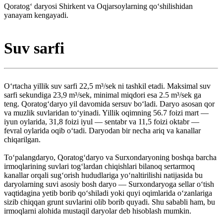
Qoratogʻ daryosi Shirkent va Oqjarsoylarning qoʻshilishidan
yanayam kengayadi.
Suv sarfi
Oʻrtacha yillik suv sarfi 22,5 m³/sek ni tashkil etadi. Maksimal suv
sarfi sekundiga 23,9 m³/sek, minimal miqdori esa 2.5 m³/sek ga
teng. Qoratogʻdaryo yil davomida sersuv boʻladi. Daryo asosan qor
va muzlik suvlaridan toʻyinadi. Yillik oqimning 56.7 foizi mart —
iyun oylarida, 31,8 foizi iyul — sentabr va 11,5 foizi oktabr —
fevral oylarida oqib oʻtadi. Daryodan bir necha ariq va kanallar
chiqarilgan.
Toʻpalangdaryo, Qoratogʻdaryo va Surxondaryoning boshqa barcha
irmoqlarining suvlari togʻlardan chiqishlari bilanoq sertarmoq
kanallar orqali sugʻorish hududlariga yoʻnaltirilishi natijasida bu
daryolarning suvi asosiy bosh daryo — Surxondaryoga sellar oʻtish
vaqtidagina yetib borib qoʻshiladi yoki quyi oqimlarida oʻzanlariga
sizib chiqqan grunt suvlarini olib borib quyadi. Shu sababli ham, bu
irmoqlarni alohida mustaqil daryolar deb hisoblash mumkin.