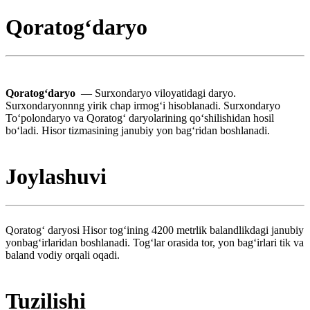
Qoratogʻdaryo
Qoratogʻdaryo
— Surxondaryo viloyatidagi daryo.
Surxondaryonnng yirik chap irmogʻi hisoblanadi. Surxondaryo
Toʻpolondaryo va Qoratogʻ daryolarining qoʻshilishidan hosil
boʻladi. Hisor tizmasining janubiy yon bagʻridan boshlanadi.
Joylashuvi
Qoratogʻ daryosi Hisor togʻining 4200 metrlik balandlikdagi janubiy
yonbagʻirlaridan boshlanadi. Togʻlar orasida tor, yon bagʻirlari tik va
baland vodiy orqali oqadi.
Tuzilishi