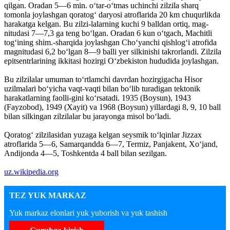
qilgan. Oradan 5—6 min. oʻtar-oʻtmas uchinchi zilzila sharq
tomonla joylashgan qoratogʻ daryosi atroflarida 20 km chuqurlikda
harakatga kelgan. Bu zilzi-lalarning kuchi 9 balldan ortiq, mag-
nitudasi 7—7,3 ga teng boʻlgan. Oradan 6 kun oʻtgach, Machitli
togʻining shim.-sharqida joylashgan Choʻyanchi qishlogʻi atrofida
magnitudasi 6,2 boʻlgan 8—9 balli yer silkinishi takrorlandi. Zilzila
epitsentrlarining ikkitasi hozirgi Oʻzbekiston hududida joylashgan.
Bu zilzilalar umuman toʻrtlamchi davrdan hozirgigacha Hisor
uzilmalari boʻyicha vaqt-vaqti bilan boʻlib turadigan tektonik
harakatlarning faolli-gini koʻrsatadi. 1935 (Boysun), 1943
(Fayzobod), 1949 (Xayit) va 1968 (Boysun) yillardagi 8, 9, 10 ball
bilan silkingan zilzilalar bu jarayonga misol boʻladi.
Qoratogʻ zilzilasidan yuzaga kelgan seysmik toʻlqinlar Jizzax
atroflarida 5—6, Samarqandda 6—7, Termiz, Panjakent, Xoʻjand,
Andijonda 4—5, Toshkentda 4 ball bilan sezilgan.
uz.wikipedia.org
TEZ YUK MARKAZ
Yuk markaz elonlari yuk yuborish va yuk tashish