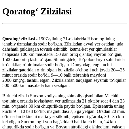
Qoratog‘ Zilzilasi
Qoratogʻ zilzilasi
- 1907-yilning 21-oktabrida Hisor togʻining
janubiy tizmalarida sodir boʻlgan. Zilziladan avval yer ostidan juda
dahshatli guldiragan tovush eshitilib, ketma-ket yer qimirlashlar
natijasida 100 km masofada 150 dan ortiq qishloq vayron boʻlgan,
1500 dan ortiq kishi oʻlgan. Shuningdek, Toʻpolondaryo sohillarida
koʻchkilar, oʻpirilmalar sodir boʻlgan. Dunyodagi eng kuchli
zilzilalar qatoridan oʻrin olgan bu zilzila oʻchogʻi uch joyda 20—25
minut orasida sodir boʻldi. 9—10 balli tebranish maydoni
2000 kmgʻgi tashkil etgan. Zilzilalardan tarqalgan seysmik toʻlqinlar
500–600 km masofada ham sezilgan.
Birinchi zilzila Surxon vodiysining shimoliy qismi bilan Machitli
togʻining orasida joylashgan yer uzilmasida 21 oktabr soat 4 dan 23
min. oʻtganda 30 km chuqurlikda paydo boʻlgan. Epitsentrda uning
kuchi 9—10 ball boʻlib, magnitudasi 7,5 ga yetgan. Oradan 20 min.
oʻtmasdan ikkinchi marta yer silkinib, epitsentri gʻarbla, 30– 35 km
keladigan Surxon togʻi yon bagʻ-rida 9 balli kuch bilan, 24 km
chuqurlikda sodir boʻlgan va Boysun atrofidagi qishloqlarni yakson