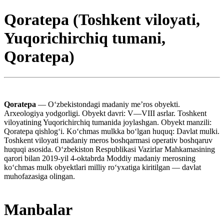
Qoratepa (Toshkent viloyati,
Yuqorichirchiq tumani,
Qoratepa)
Qoratepa
— Oʻzbekistondagi madaniy meʼros obyekti.
Arxeologiya yodgorligi. Obyekt davri: V—VIII asrlar. Toshkent
viloyatining Yuqorichirchiq tumanida joylashgan. Obyekt manzili:
Qoratepa qishlogʻi. Koʻchmas mulkka boʻlgan huquq: Davlat mulki.
Toshkent viloyati madaniy meros boshqarmasi operativ boshqaruv
huquqi asosida. Oʻzbekiston Respublikasi Vazirlar Mahkamasining
qarori bilan 2019-yil 4-oktabrda Moddiy madaniy merosning
koʻchmas mulk obyektlari milliy roʻyxatiga kiritilgan — davlat
muhofazasiga olingan.
Manbalar