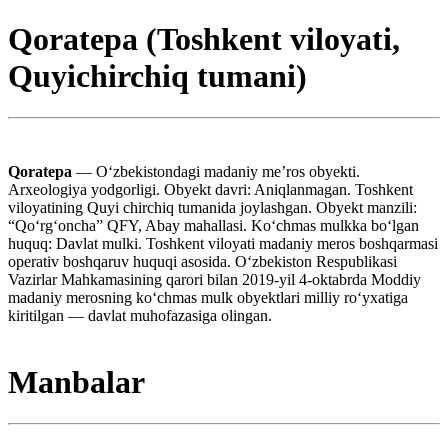
Qoratepa (Toshkent viloyati,
Quyichirchiq tumani)
Qoratepa
— Oʻzbekistondagi madaniy meʼros obyekti.
Arxeologiya yodgorligi. Obyekt davri: Aniqlanmagan. Toshkent
viloyatining Quyi chirchiq tumanida joylashgan. Obyekt manzili:
“Qoʻrgʻoncha” QFY, Abay mahallasi. Koʻchmas mulkka boʻlgan
huquq: Davlat mulki. Toshkent viloyati madaniy meros boshqarmasi
operativ boshqaruv huquqi asosida. Oʻzbekiston Respublikasi
Vazirlar Mahkamasining qarori bilan 2019-yil 4-oktabrda Moddiy
madaniy merosning koʻchmas mulk obyektlari milliy roʻyxatiga
kiritilgan — davlat muhofazasiga olingan.
Manbalar