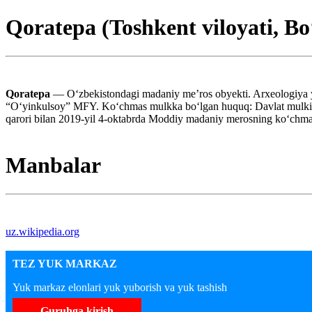
Qoratepa (Toshkent viloyati, Bo
Qoratepa
— Oʻzbekistondagi madaniy meʼros obyekti. Arxeologiya y
“Oʻyinkulsoy” MFY. Koʻchmas mulkka boʻlgan huquq: Davlat mulki. 
qarori bilan 2019-yil 4-oktabrda Moddiy madaniy merosning koʻchmas 
Manbalar
uz.wikipedia.org
TEZ YUK MARKAZ
Yuk markaz elonlari yuk yuborish va yuk tashish
Guruhga kirish