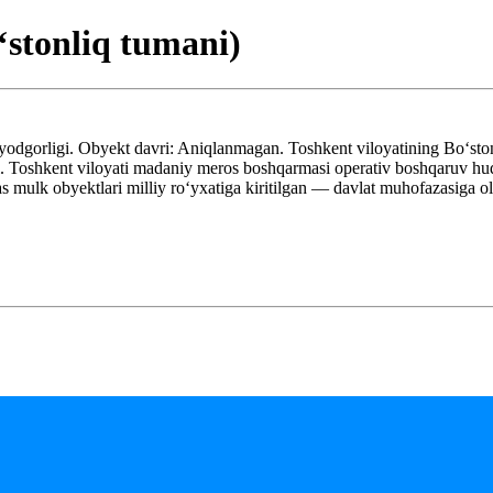
ʻstonliq tumani)
odgorligi. Obyekt davri: Aniqlanmagan. Toshkent viloyatining Boʻsto
Toshkent viloyati madaniy meros boshqarmasi operativ boshqaruv huq
mulk obyektlari milliy roʻyxatiga kiritilgan — davlat muhofazasiga ol