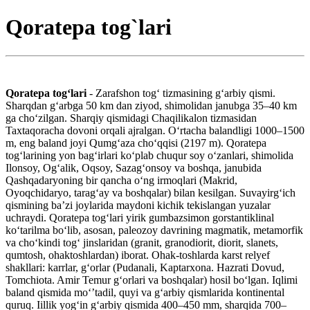
Qoratepa tog`lari
Qoratepa togʻlari
- Zarafshon togʻ tizmasining gʻarbiy qismi.
Sharqdan gʻarbga 50 km dan ziyod, shimolidan janubga 35–40 km
ga choʻzilgan. Sharqiy qismidagi Chaqilikalon tizmasidan
Taxtaqoracha dovoni orqali ajralgan. Oʻrtacha balandligi 1000–1500
m, eng baland joyi Qumgʻaza choʻqqisi (2197 m). Qoratepa
togʻlarining yon bagʻirlari koʻplab chuqur soy oʻzanlari, shimolida
Ilonsoy, Ogʻalik, Oqsoy, Sazagʻonsoy va boshqa, janubida
Qashqadaryoning bir qancha oʻng irmoqlari (Makrid,
Oyoqchidaryo, taragʻay va boshqalar) bilan kesilgan. Suvayirgʻich
qismining baʼzi joylarida maydoni kichik tekislangan yuzalar
uchraydi. Qoratepa togʻlari yirik gumbazsimon gorstantiklinal
koʻtarilma boʻlib, asosan, paleozoy davrining magmatik, metamorfik
va choʻkindi togʻ jinslaridan (granit, granodiorit, diorit, slanets,
qumtosh, ohaktoshlardan) iborat. Ohak-toshlarda karst relyef
shakllari: karrlar, gʻorlar (Pudanali, Kaptarxona. Hazrati Dovud,
Tomchiota. Amir Temur gʻorlari va boshqalar) hosil boʻlgan. Iqlimi
baland qismida moʻʼtadil, quyi va gʻarbiy qismlarida kontinental
quruq. Iillik yogʻin gʻarbiy qismida 400–450 mm, sharqida 700–