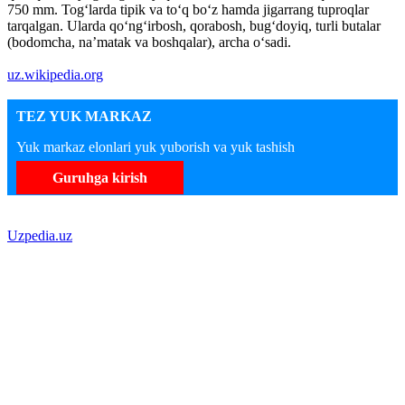
750 mm. Togʻlarda tipik va toʻq boʻz hamda jigarrang tuproqlar
tarqalgan. Ularda qoʻngʻirbosh, qorabosh, bugʻdoyiq, turli butalar
(bodomcha, naʼmatak va boshqalar), archa oʻsadi.
uz.wikipedia.org
TEZ YUK MARKAZ
Yuk markaz elonlari yuk yuborish va yuk tashish
Guruhga kirish
Uzpedia.uz