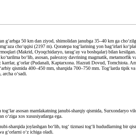
qdan gʻarbga 50 km dan ziyod, shimolidan janubga 35–40 km ga choʻzil
mgʻaza choʻqqisi (2197 m). Qoratepa togʻlarining yon bagʻirlari koʻpla
oqlari (Makrid, Oyoqchidaryo, taragʻay va boshqalar) bilan kesilgan. 
oʻtarilma boʻlib, asosan, paleozoy davrining magmatik, metamorfik va cho
i: karrlar, gʻorlar (Pudanali, Kaptarxona. Hazrati Dovud, Tomchiota. Am
in gʻarbiy qismida 400–450 mm, sharqida 700–750 mm. Togʻlarda tipik va 
 archa oʻsadi.
 tog‘lar asosan mamlakatning janubi-sharqiy qismida, Surxondaryo viloy
an o‘ziga xos xususiyatlarga ega.
bi-sharqida joylashgan bo‘lib, tog‘ tizmasi tog‘li hududlarning bir qis
a g‘orlarni o‘z ichiga oladi.