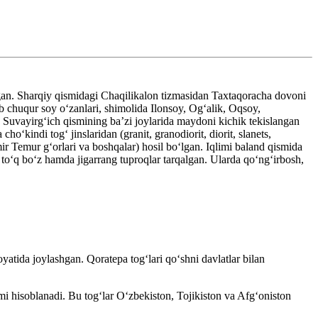
gan. Sharqiy qismidagi Chaqilikalon tizmasidan Taxtaqoracha dovoni
b chuqur soy oʻzanlari, shimolida Ilonsoy, Ogʻalik, Oqsoy,
Suvayirgʻich qismining baʼzi joylarida maydoni kichik tekislangan
ʻkindi togʻ jinslaridan (granit, granodiorit, diorit, slanets,
ir Temur gʻorlari va boshqalar) hosil boʻlgan. Iqlimi baland qismida
toʻq boʻz hamda jigarrang tuproqlar tarqalgan. Ularda qoʻngʻirbosh,
atida joylashgan. Qoratepa tog‘lari qo‘shni davlatlar bilan
mi hisoblanadi. Bu tog‘lar O‘zbekiston, Tojikiston va Afg‘oniston