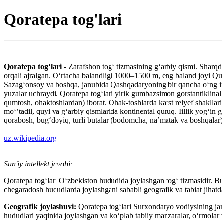
Qoratepa tog'lari
Qoratepa togʻlari
- Zarafshon togʻ tizmasining gʻarbiy qismi. Shar
orqali ajralgan. Oʻrtacha balandligi 1000–1500 m, eng baland joyi Qu
Sazagʻonsoy va boshqa, janubida Qashqadaryoning bir qancha oʻng irm
yuzalar uchraydi. Qoratepa togʻlari yirik gumbazsimon gorstantiklinal k
qumtosh, ohaktoshlardan) iborat. Ohak-toshlarda karst relyef shakllar
moʻʼtadil, quyi va gʻarbiy qismlarida kontinental quruq. Iillik yogʻ
qorabosh, bugʻdoyiq, turli butalar (bodomcha, naʼmatak va boshqalar),
uz.wikipedia.org
Sun'iy intellekt javobi:
Qoratepa tog‘lari O‘zbekiston hududida joylashgan tog‘ tizmasidir. Bu
chegaradosh hududlarda joylashgani sababli geografik va tabiat jihatd
Geografik joylashuvi:
Qoratepa tog‘lari Surxondaryo vodiysining janu
hududlari yaqinida joylashgan va ko‘plab tabiiy manzaralar, o‘rmolar v