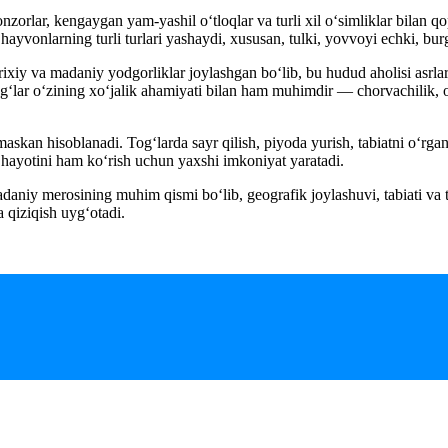
nzorlar, kengaygan yam-yashil o‘tloqlar va turli xil o‘simliklar bilan 
hayvonlarning turli turlari yashaydi, xususan, tulki, yovvoyi echki, bu
arixiy va madaniy yodgorliklar joylashgan bo‘lib, bu hudud aholisi asrl
og‘lar o‘zining xo‘jalik ahamiyati bilan ham muhimdir — chorvachilik, 
skan hisoblanadi. Tog‘larda sayr qilish, piyoda yurish, tabiatni o‘rga
 hayotini ham ko‘rish uchun yaxshi imkoniyat yaratadi.
aniy merosining muhim qismi bo‘lib, geografik joylashuvi, tabiati va tar
 qiziqish uyg‘otadi.