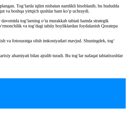
qoplangan. Tog‘larda iqlim nisbatan namlikli hisoblanib, bu hududda
rgut va boshqa yirtqich qushlar ham ko‘p uchraydi.
ar davomida tog‘larning o‘ta murakkab tabiati hamda strategik
o‘rmonchilik va tog‘dagi tabiiy boyliklardan foydalanish Qoratepa
nish va fotosuratga olish imkoniyatlari mavjud. Shuningdek, tog‘
ixiy ahamiyati bilan ajralib turadi. Bu tog‘lar nafaqat tabiatixushlar