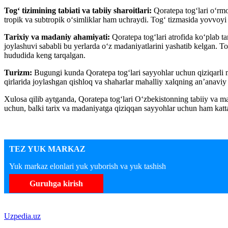
Tog‘ tizimining tabiati va tabiiy sharoitlari:
Qoratepa tog‘lari o‘rmo
tropik va subtropik o‘simliklar ham uchraydi. Tog‘ tizmasida yovvoyi 
Tarixiy va madaniy ahamiyati:
Qoratepa tog‘lari atrofida ko‘plab t
joylashuvi sababli bu yerlarda o‘z madaniyatlarini yashatib kelgan. T
hududida keng tarqalgan.
Turizm:
Bugungi kunda Qoratepa tog‘lari sayyohlar uchun qiziqarli ma
qirlarida joylashgan qishloq va shaharlar mahalliy xalqning an’anaviy
Xulosa qilib aytganda, Qoratepa tog‘lari O‘zbekistonning tabiiy va mad
uchun, balki tarix va madaniyatga qiziqqan sayyohlar uchun ham katta
TEZ YUK MARKAZ
Yuk markaz elonlari yuk yuborish va yuk tashish
Guruhga kirish
Uzpedia.uz