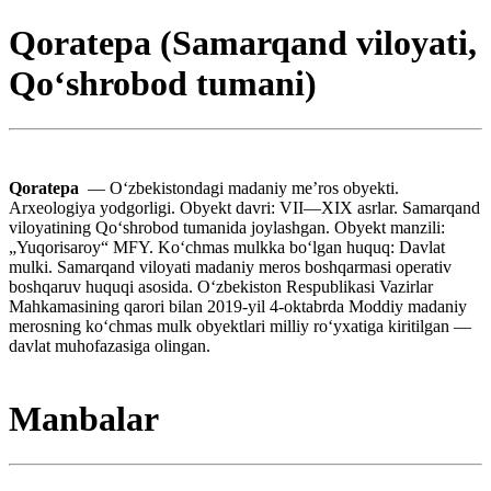
Qoratepa (Samarqand viloyati,
Qoʻshrobod tumani)
Qoratepa
— Oʻzbekistondagi madaniy meʼros obyekti.
Arxeologiya yodgorligi. Obyekt davri: VII—XIX asrlar. Samarqand
viloyatining Qoʻshrobod tumanida joylashgan. Obyekt manzili:
„Yuqorisaroy“ MFY. Koʻchmas mulkka boʻlgan huquq: Davlat
mulki. Samarqand viloyati madaniy meros boshqarmasi operativ
boshqaruv huquqi asosida. Oʻzbekiston Respublikasi Vazirlar
Mahkamasining qarori bilan 2019-yil 4-oktabrda Moddiy madaniy
merosning koʻchmas mulk obyektlari milliy roʻyxatiga kiritilgan —
davlat muhofazasiga olingan.
Manbalar