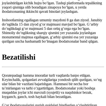
joylashtirilgan kichik hujra boʻlgan. Tashqi platformada tepalikning
yuqori qismiga olib boradigan zinapoya boʻlgan, u yerda
ibodatxonaning ikkinchi qavati binolari joylashgan.
Inshootlarning egallagan umumiy maydoni 8 ga dan ziyod. Janubiy
doʻnglikda 15 dan ziyod gʻor majmuasi mavjud boʻlgan. Gʻarbiy
doʻnglikdagi gʻor majmuasi 5 dan ortiq gʻorga ega boʻlgan.
Shimoliy doʻnglikning sharqiy qismini yer yuzasida joylashgan
monumental majmua egallagan, gʻarbiy qismini esa yer yuzasiga
qurilgan uncha hashamatli boʻlmagan ibodatxonalar band qilgan.
Bezatilishi
Qoratepadagi hamma imoratlar turli vaqtlarda barpo etilgan.
Keyinchalik, qolganlari avvalgilariga yondosh qilib qurilgan, soʻng
ular bilan bir vazifani bajarishgan. Hammasi bir necha bor
taʼmirlangan va tarhi oʻzgartirilgan. Ibodatxonalar yoki boshqa
muqaddas joylar ichi mavzuli (syujetli) va naqshinkor bezak,
loyganch, ganch, tosh haykali bilan bezatilgan.
Gʻor ibodatxonalarini qurish qoidalari hindlardan oʻzlashtirilgan.