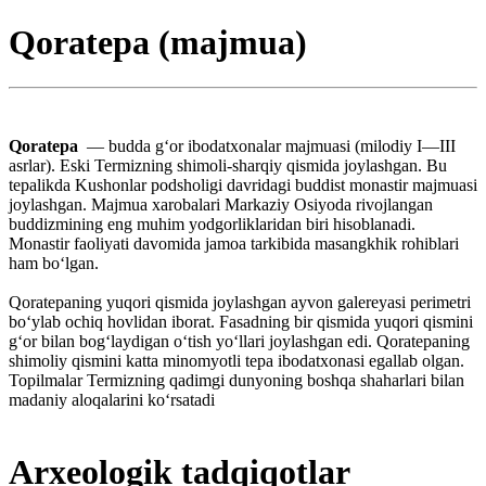
Qoratepa (majmua)
Qoratepa
— budda gʻor ibodatxonalar majmuasi (milodiy I—III
asrlar). Eski Termizning shimoli-sharqiy qismida joylashgan. Bu
tepalikda Kushonlar podsholigi davridagi buddist monastir majmuasi
joylashgan. Majmua xarobalari Markaziy Osiyoda rivojlangan
buddizmining eng muhim yodgorliklaridan biri hisoblanadi.
Monastir faoliyati davomida jamoa tarkibida masangkhik rohiblari
ham boʻlgan.
Qoratepaning yuqori qismida joylashgan ayvon galereyasi perimetri
boʻylab ochiq hovlidan iborat. Fasadning bir qismida yuqori qismini
gʻor bilan bogʻlaydigan oʻtish yoʻllari joylashgan edi. Qoratepaning
shimoliy qismini katta minomyotli tepa ibodatxonasi egallab olgan.
Topilmalar Termizning qadimgi dunyoning boshqa shaharlari bilan
madaniy aloqalarini koʻrsatadi
Arxeologik tadqiqotlar