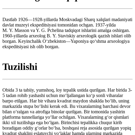
Dastlab 1926—1928-yillarda Moskvadagi Sharq xalqlari madaniyati
davlat muzeyi ekspeditsiyasi tomonidan ochgan. 1937-yilda
M. Y. Masson va Y. G. Pchelina tadqiqot ishlarini amalga oshirgan.
1960-yillarda arxeolog B. Y. Staviskiy arxeologik qazish ishlari olib
borgan. Keyinchalik Oʻzbekiston—Yaponiya qoʻshma arxeologiya
ekspeditsiyasi ish olib borgan.
Tuzilishi
Obida 3 ta tabiiy, yumshoq, loy tepalik ustida qurilgan. Har birida 3-
5 tadan rohib yashashi uchun moʻljallangan koʻp sonli viharalar
barpo etilgan. Har bir vihara kvadrat maydon shaklda boʻlib, uning
markazida stupa boʻlishi kerak edi. Bu vixaralarning barchasi devor
bilan oʻralgan va atrofiga binolar qurilgan. Bir tomonida yashirin
platforma tunnellariga yoʻllar ochilgan. Vixaralarning gʻor qismlari
ikki xil tuzilishga ega boʻlgan. Birinchisi tepalikka chuqur kirib
boradigan oddiy gʻorlar boʻlsa, boshqasi reja asosida qurilgan yopiq
kvadrat shaklini eslatuvchi yoʻlaklar hamda ularning markazida