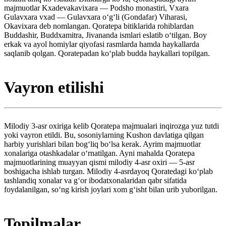
majmuotlar Kxadevakavixara — Podsho monastiri, Vxara
Gulavxara vxad — Gulavxara oʻgʻli (Gondafar) Viharasi,
Okavixara deb nomlangan. Qoratepa bitiklarida rohiblardan
Buddashir, Buddxamitra, Jivananda ismlari eslatib oʻtilgan. Boy
erkak va ayol homiylar qiyofasi rasmlarda hamda haykallarda
saqlanib qolgan. Qoratepadan koʻplab budda haykallari topilgan.
Vayron etilishi
Milodiy 3-asr oxiriga kelib Qoratepa majmualari inqirozga yuz tutdi
yoki vayron etildi. Bu, sosoniylarning Kushon davlatiga qilgan
harbiy yurishlari bilan bogʻliq boʻlsa kerak. Ayrim majmuotlar
xonalariga otashkadalar oʻrnatilgan. Ayni mahalda Qoratepa
majmuotlarining muayyan qismi milodiy 4-asr oxiri — 5-asr
boshigacha ishlab turgan. Milodiy 4-asrdayoq Qoratedagi koʻplab
tashlandiq xonalar va gʻor ibodatxonalaridan qabr sifatida
foydalanilgan, soʻng kirish joylari xom gʻisht bilan urib yuborilgan.
Topilmalar