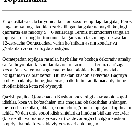
Eng dastlabki qabrlar yonida kushon-sosoniy tipidagi tangalar, Peroz
tangalari va unga taqlidan zarb qilingan tangalar uchraydi, keyingi
qabrlarda esa milodiy 5—6-asrlardagi Termiz hukmdorlari tangalari
topilgan, ularning bir tomonida langar surati tasvirlangan. 7-asrdan
12-asrgacha Qoratepadagi yarim koʻmilgan ayrim xonalar va
gʻorlardan zohidlar foydalanishgan.
Qoratepadan topilgan rasmlar, haykallar va boshqa dekorativ-amaliy
sanʼat buyumlari kushonlar davridan Tarmita — Termizda oʻziga
xos anʼana va yoʻnalishga ega boʻlgan alohida badiiy maktab
boʻlganidan dalolat beradi. Bu maktab kushonlar davrida Baqtriya
badiiy madaniyatininggina emas, balki butun antik madaniyatning
rivojlanishida katta rol oʻynaydi.
Qazish paytida Qoratepadan Kushon podsholigi davriga oid sopol
idishlar, kosa va koʻzachalar, mis chaqalar, ohaktoshdan ishlangan
meʼmorlik detallari, plitalar, sopol chirogʻdonlar topilgan. Topilmalar
ichida 70 dan ortiq sopol idish siniqlariga hindcha bitilgan yozuvlar
(kharoshthi va brahma yozuvlari) va devorlarga chizilgan kushon-
baqtriya hamda fors-pahlaviy yozuvlari aniqlangan.