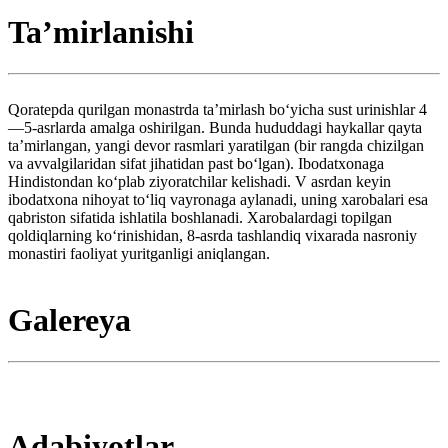
Taʼmirlanishi
Qoratepda qurilgan monastrda taʼmirlash boʻyicha sust urinishlar 4
—5-asrlarda amalga oshirilgan. Bunda hududdagi haykallar qayta
taʼmirlangan, yangi devor rasmlari yaratilgan (bir rangda chizilgan
va avvalgilaridan sifat jihatidan past boʻlgan). Ibodatxonaga
Hindistondan koʻplab ziyoratchilar kelishadi. V asrdan keyin
ibodatxona nihoyat toʻliq vayronaga aylanadi, uning xarobalari esa
qabriston sifatida ishlatila boshlanadi. Xarobalardagi topilgan
qoldiqlarning koʻrinishidan, 8-asrda tashlandiq vixarada nasroniy
monastiri faoliyat yuritganligi aniqlangan.
Galereya
Adabiyotlar