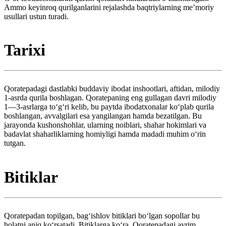
Ammo keyinroq qurilganlarini rejalashda baqtriylarning meʼmoriy
usullari ustun turadi.
Tarixi
Qoratepadagi dastlabki buddaviy ibodat inshootlari, aftidan, milodiy
1-asrda qurila boshlagan. Qoratepaning eng gullagan davri milodiy
1—3-asrlarga toʻgʻri kelib, bu paytda ibodatxonalar koʻplab qurila
boshlangan, avvalgilari esa yangilangan hamda bezatilgan. Bu
jarayonda kushonshohlar, ularning noiblari, shahar hokimlari va
badavlat shaharliklarning homiyligi hamda madadi muhim oʻrin
tutgan.
Bitiklar
Qoratepadan topilgan, bagʻishlov bitiklari boʻlgan sopollar bu
holatni aniq koʻrsatadi. Bitiklarga koʻra, Qoratepadagi ayrim