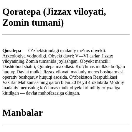
Qoratepa (Jizzax viloyati,
Zomin tumani)
Qoratepa
— Oʻzbekistondagi madaniy meʼros obyekti.
Arxeologiya yodgorligi. Obyekt davri: V—VI asrlar. Jizzax
viloyatining Zomin tumanida joylashgan. Obyekt manzili:
Dashtobod shahri, Qoratepa maxallasi. Koʻchmas mulkka boʻlgan
huquq: Davlat mulki. Jizzax viloyati madaniy meros boshqarmasi
operativ boshqaruv huquqi asosida. Oʻzbekiston Respublikasi
Vazirlar Mahkamasining qarori bilan 2019-yil 4-oktabrda Moddiy
madaniy merosning koʻchmas mulk obyektlari milliy roʻyxatiga
kiritilgan — davlat muhofazasiga olingan.
Manbalar