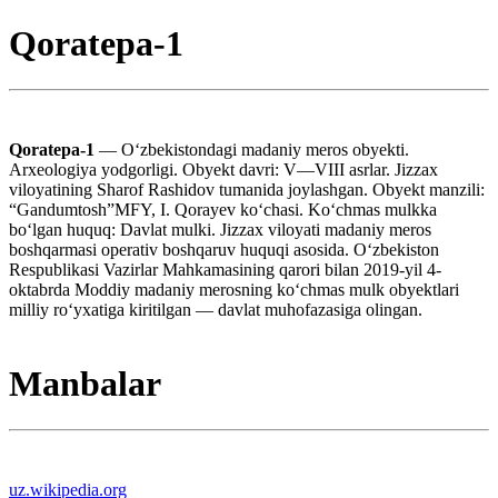
Qoratepa-1
Qoratepa-1
— Oʻzbekistondagi madaniy meros obyekti.
Arxeologiya yodgorligi. Obyekt davri: V—VIII asrlar. Jizzax
viloyatining Sharof Rashidov tumanida joylashgan. Obyekt manzili:
“Gandumtosh”MFY, I. Qorayev koʻchasi. Koʻchmas mulkka
boʻlgan huquq: Davlat mulki. Jizzax viloyati madaniy meros
boshqarmasi operativ boshqaruv huquqi asosida. Oʻzbekiston
Respublikasi Vazirlar Mahkamasining qarori bilan 2019-yil 4-
oktabrda Moddiy madaniy merosning koʻchmas mulk obyektlari
milliy roʻyxatiga kiritilgan — davlat muhofazasiga olingan.
Manbalar
uz.wikipedia.org