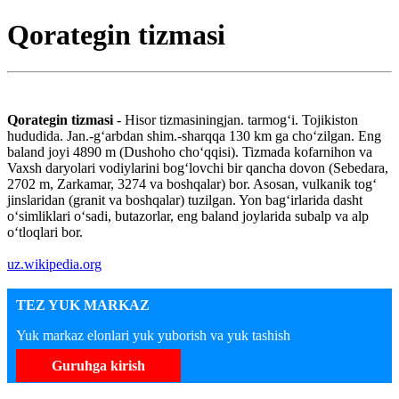
Qorategin tizmasi
Qorategin tizmasi
- Hisor tizmasiningjan. tarmogʻi. Tojikiston
hududida. Jan.-gʻarbdan shim.-sharqqa 130 km ga choʻzilgan. Eng
baland joyi 4890 m (Dushoho choʻqqisi). Tizmada kofarnihon va
Vaxsh daryolari vodiylarini bogʻlovchi bir qancha dovon (Sebedara,
2702 m, Zarkamar, 3274 va boshqalar) bor. Asosan, vulkanik togʻ
jinslaridan (granit va boshqalar) tuzilgan. Yon bagʻirlarida dasht
oʻsimliklari oʻsadi, butazorlar, eng baland joylarida subalp va alp
oʻtloqlari bor.
uz.wikipedia.org
TEZ YUK MARKAZ
Yuk markaz elonlari yuk yuborish va yuk tashish
Guruhga kirish