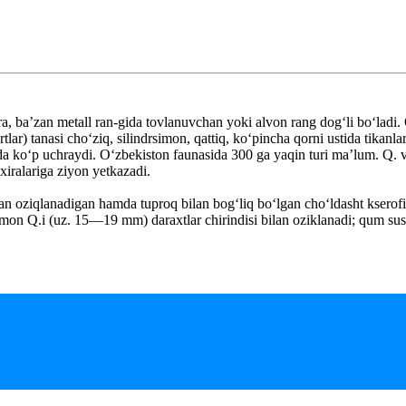
a, baʼzan metall ran-gida tovlanuvchan yoki alvon rang dogʻli boʻladi. 
rtlar) tanasi choʻziq, silindrsimon, qattiq, koʻpincha qorni ustida tikanl
da koʻp uchraydi. Oʻzbekiston faunasida 300 ga yaqin turi maʼlum. Q. va u
axiralariga ziyon yetkazadi.
 oziqlanadigan hamda tuproq bilan bogʻliq boʻlgan choʻldasht kserofil e
 oʻrmon Q.i (uz. 15—19 mm) daraxtlar chirindisi bilan oziklanadi; qum s