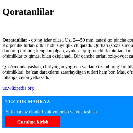
Qoratanlilar
Qoratanlilar
- qoʻngʻizlar oilasi. Uz. 2—50 mm, tanasi qoʻpincha qor
Koʻpchilik turlari oʻtkir hidli suyuqlik chiqaradi. Qurtlari (soxta simqu
dan ortiq turi bor; keng tarqalgan, ayniqsa, qurgʻoqchilik min-taqalari
oʻsimliklar toʻqimasi bilan oziqlanadi. Bir qancha turlari oziq-ovqat z
Q. oʻrmonda yashab, chiriyotgan yogʻoch va daraxt zamburugʻlari bilan
oʻsimliklari, baʼzan daraxtlarni zararlaydigan turlari ham bor. Mas,
lotlariga ziyon yetkazadi.
uz.wikipedia.org
TEZ YUK MARKAZ
Yuk markaz elonlari yuk yuborish va yuk tashish
Guruhga kirish