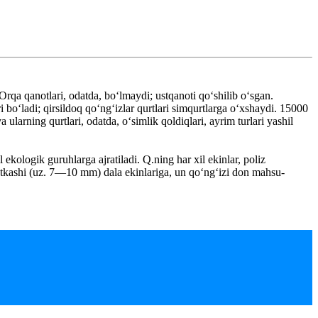
Orqa qanotlari, odatda, boʻlmaydi; ustqanoti qoʻshilib oʻsgan.
ari boʻladi; qirsildoq qoʻngʻizlar qurtlari simqurtlarga oʻxshaydi. 15000
larning qurtlari, odatda, oʻsimlik qoldiqlari, ayrim turlari yashil
kologik guruhlarga ajratiladi. Q.ning har xil ekinlar, poliz
ustkashi (uz. 7—10 mm) dala ekinlariga, un qoʻngʻizi don mahsu-