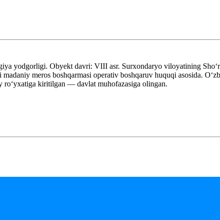
ya yodgorligi. Obyekt davri: VIII asr. Surxondaryo viloyatining Shoʻ
 madaniy meros boshqarmasi operativ boshqaruv huquqi asosida. Oʻzbek
roʻyxatiga kiritilgan — davlat muhofazasiga olingan.