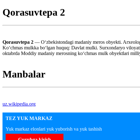
Qorasuvtepa 2
Qorasuvtepa 2
— Oʻzbekistondagi madaniy meros obyekti. Arxeologi
Koʻchmas mulkka boʻlgan huquq: Davlat mulki. Surxondaryo viloyati
oktabrda Moddiy madaniy merosning koʻchmas mulk obyektlari milliy 
Manbalar
uz.wikipedia.org
TEZ YUK MARKAZ
Yuk markaz elonlari yuk yuborish va yuk tashish
Guruhga kirish