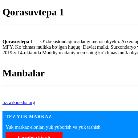
Qorasuvtepa 1
Qorasuvtepa 1
— Oʻzbekistondagi madaniy meros obyekti. Arxeologi
MFY. Koʻchmas mulkka boʻlgan huquq: Davlat mulki. Surxondaryo vil
2019-yil 4-oktabrda Moddiy madaniy merosning koʻchmas mulk obyektl
Manbalar
uz.wikipedia.org
TEZ YUK MARKAZ
Yuk markaz elonlari yuk yuborish va yuk tashish
Guruhga kirish