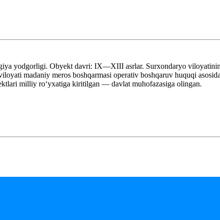
ya yodgorligi. Obyekt davri: IX—XIII asrlar. Surxondaryo viloyatini
oyati madaniy meros boshqarmasi operativ boshqaruv huquqi asosida.
ari milliy roʻyxatiga kiritilgan — davlat muhofazasiga olingan.