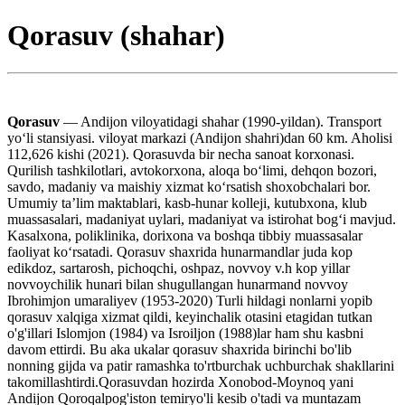
Qorasuv (shahar)
Qorasuv
— Andijon viloyatidagi shahar (1990-yildan). Transport
yoʻli stansiyasi. viloyat markazi (Andijon shahri)dan 60 km. Aholisi
112,626 kishi (2021). Qorasuvda bir necha sanoat korxonasi.
Qurilish tashkilotlari, avtokorxona, aloqa boʻlimi, dehqon bozori,
savdo, madaniy va maishiy xizmat koʻrsatish shoxobchalari bor.
Umumiy taʼlim maktablari, kasb-hunar kolleji, kutubxona, klub
muassasalari, madaniyat uylari, madaniyat va istirohat bogʻi mavjud.
Kasalxona, poliklinika, dorixona va boshqa tibbiy muassasalar
faoliyat koʻrsatadi. Qorasuv shaxrida hunarmandlar juda kop
edikdoz, sartarosh, pichoqchi, oshpaz, novvoy v.h kop yillar
novvoychilik hunari bilan shugullangan hunarmand novvoy
Ibrohimjon umaraliyev (1953-2020) Turli hildagi nonlarni yopib
qorasuv xalqiga xizmat qildi, keyinchalik otasini etagidan tutkan
o'g'illari Islomjon (1984) va Isroiljon (1988)lar ham shu kasbni
davom ettirdi. Bu aka ukalar qorasuv shaxrida birinchi bo'lib
nonning gijda va patir ramashka to'rtburchak uchburchak shakllarini
takomillashtirdi.Qorasuvdan hozirda Xonobod-Moynoq yani
Andijon Qoroqalpog'iston temiryo'li kesib o'tadi va muntazam