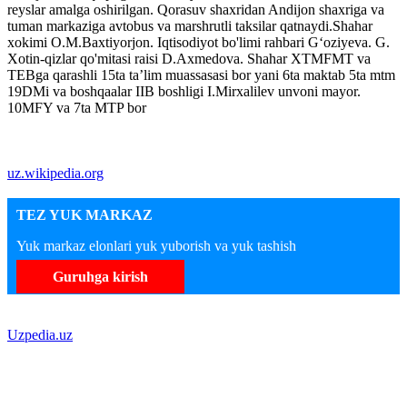
reyslar amalga oshirilgan. Qorasuv shaxridan Andijon shaxriga va
tuman markaziga avtobus va marshrutli taksilar qatnaydi.Shahar
xokimi O.M.Baxtiyorjon. Iqtisodiyot bo'limi rahbari Gʻoziyeva. G.
Xotin-qizlar qo'mitasi raisi D.Axmedova. Shahar XTMFMT va
TEBga qarashli 15ta taʼlim muassasasi bor yani 6ta maktab 5ta mtm
19DMi va boshqaalar IIB boshligi I.Mirxalilev unvoni mayor.
10MFY va 7ta MTP bor
uz.wikipedia.org
TEZ YUK MARKAZ
Yuk markaz elonlari yuk yuborish va yuk tashish
Guruhga kirish
Uzpedia.uz