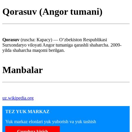
Qorasuv (Angor tumani)
Qorasuv
(ruscha: Карасу) — Oʻzbekiston Respublikasi
Surxondaryo viloyati Angor tumaniga qarashli shaharcha. 2009-
yilda shaharcha maqomi berilgan.
Manbalar
uz.wikipedia.org
TEZ YUK MARKAZ
Yuk markaz elonlari yuk yuborish va yuk tashish
Guruhga kirish