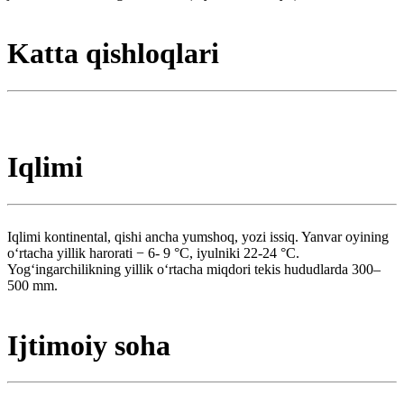
Katta qishloqlari
Iqlimi
Iqlimi kontinental, qishi ancha yumshoq, yozi issiq. Yanvar oyining
oʻrtacha yillik harorati − 6- 9 °C, iyulniki 22-24 °C.
Yogʻingarchilikning yillik oʻrtacha miqdori tekis hududlarda 300–
500 mm.
Ijtimoiy soha