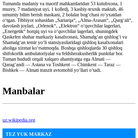
Tumanda madaniy va maorif mahkamlaridan 53 kutubxona, 1
muzey, 7 madaniyat uyi, 1 kolledj, 3 kasbiy-texnik maktab, 46
umumiy bilim berish maskani, 2 bolalar bogʻchasi roʻyxatdan
oʻtgan. Tibbiyot sohasidan „Sariarqa“, „Alma-Arasan“, „Qargʻali“,
davolash joylari, „Orlenok“, „Elektron“ oʻquvchilar lagerlari,
„Energetik“ horqiq uyi va oʻquvchilar lagerlari, shuningdek
Qaskelen shahar markaziy kasalxonasi, Shamalgʻan qishlogʻi va
Shamalgʻan temir yoʻli stansiyasilaridagi qishloq kasalxonalari
aholiga xizmat koʻrsatmoqda. Boshqa qishloqlarda 30 qishloq
shifokorlik ambulatoriyalar va feldsherakusherlik punktlar bor.
Tuman hududi orqali xalqaro ahamiyatga ega Almati —
Qaragʻandi — Astana va Toshkent — Chimkent — Taraz —
Bishkek — Almati tranzit avtomobil yoʻllari oʻtadi.
Manbalar
uz.wikipedia.org
TEZ YUK MARKAZ