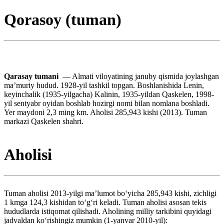
Qorasoy (tuman)
Qarasay tumani
— Almati viloyatining januby qismida joylashgan
maʼmuriy hudud. 1928-yil tashkil topgan. Boshlanishida Lenin,
keyinchalik (1935-yilgacha) Kalinin, 1935-yildan Qaskelen, 1998-
yil sentyabr oyidan boshlab hozirgi nomi bilan nomlana boshladi.
Yer maydoni 2,3 ming km. Aholisi 285,943 kishi (2013). Tuman
markazi Qaskelen shahri.
Aholisi
Tuman aholisi 2013-yilgi maʼlumot boʻyicha 285,943 kishi, zichligi
1 kmga 124,3 kishidan toʻgʻri keladi. Tuman aholisi asosan tekis
hududlarda istiqomat qilishadi. Aholining milliy tarkibini quyidagi
jadvaldan koʻrishingiz mumkin (1-yanvar 2010-yil):