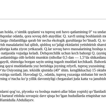
an holda, oʻsimlik qoplami va tuproq usti havo qatlamining 0° va undan
hqonlar odatda, qora sovuq deb ataydilar. Q. xavfi uning boshlanish mu
 Q.larga chidamliliga qarab bir necha ekologik guruhlarga boʻlinadi. Q. t
rish masalalarini hal qilish, qishloq xoʻjaligi ekinlarini yetishtirish shar
miqdoriga katta ziyon yetkazadi. Q.lar sovuq havo massalarining boshqa 
.) natijasida vujudga keladi. Dehqonchilik uchun kech bahorgi Q. (ayniqs
astlanishiga olib kelishi mumkin (nihollar 0,5 dan — 1,5°da shikastlana
tugaydi, shimolga borgan sayin uning tugash muddati kechikadi. Bahord
ng qaysi muddatlarda yuz berishiga joyning relyefi, tuproq yuzasining xu
ʻrta Osiyoning jan. tekislik qismida (40° shim. kenglikkacha) 15 oktab
oxiriga suriladi. Havodagi Q., odatda, tuproq yuzasiga nisbatan bir nec
ning oʻrtacha koʻp yillik davomiyligi chegaralari juda katta va janubi
ekinlarni qogʻoz, plyonka va boshqa materi-allar bilan yopish) qoʻllanil
i bartaraf etishda sovuqsiz davr qisqa boʻlgan hududlarda ertapishar na
. Hamidulla Abdullayev.