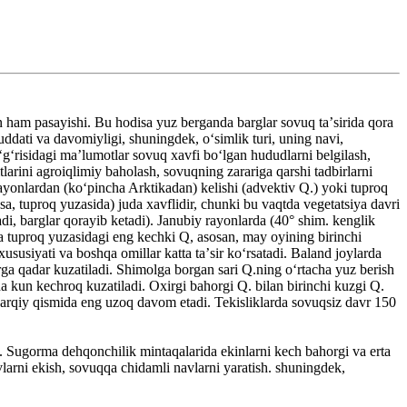
 ham pasayishi. Bu hodisa yuz berganda barglar sovuq taʼsirida qora
ddati va davomiyligi, shuningdek, oʻsimlik turi, uning navi,
oʻgʻrisidagi maʼlumotlar sovuq xavfi boʻlgan hududlarni belgilash,
oitlarini agroiqlimiy baholash, sovuqning zarariga qarshi tadbirlarni
rayonlardan (koʻpincha Arktikadan) kelishi (advektiv Q.) yoki tuproq
a, tuproq yuzasida) juda xavflidir, chunki bu vaqtda vegetatsiya davri
di, barglar qorayib ketadi). Janubiy rayonlarda (40° shim. kenglik
a tuproq yuzasidagi eng kechki Q, asosan, may oyining birinchi
susiyati va boshqa omillar katta taʼsir koʻrsatadi. Baland joylarda
rga qadar kuzatiladi. Shimolga borgan sari Q.ning oʻrtacha yuz berish
ha kun kechroq kuzatiladi. Oxirgi bahorgi Q. bilan birinchi kuzgi Q.
sharqiy qismida eng uzoq davom etadi. Tekisliklarda sovuqsiz davr 150
adi. Sugorma dehqonchilik mintaqalarida ekinlarni kech bahorgi va erta
vlarni ekish, sovuqqa chidamli navlarni yaratish. shuningdek,