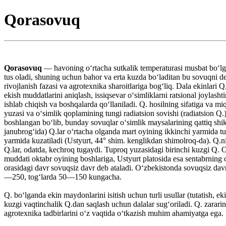
Qorasovuq
Qorasovuq
— havoning oʻrtacha sutkalik temperaturasi musbat boʻlg
tus oladi, shuning uchun bahor va erta kuzda boʻladitan bu sovuqni de
rivojlanish fazasi va agrotexnika sharoitlariga bogʻliq. Dala ekinlari
ekish muddatlarini aniqlash, issiqsevar oʻsimliklarni ratsional joylashti
ishlab chiqish va boshqalarda qoʻllaniladi. Q. hosilning sifatiga va 
yuzasi va oʻsimlik qoplamining tungi radiatsion sovishi (radiatsion Q
boshlangan boʻlib, bunday sovuqlar oʻsimlik maysalarining qattiq shik
janubrogʻida) Q.lar oʻrtacha olganda mart oyining ikkinchi yarmida 
yarmida kuzatiladi (Ustyurt, 44° shim. kenglikdan shimolroq-da). Q.ni
Q.lar, odatda, kechroq tugaydi. Tuproq yuzasidagi birinchi kuzgi Q. O
muddati oktabr oyining boshlariga, Ustyurt platosida esa sentabrning 
orasidagi davr sovuqsiz davr deb ataladi. Oʻzbekistonda sovuqsiz davr
—250, togʻlarda 50—150 kungacha.
Q. boʻlganda ekin maydonlarini isitish uchun turli usullar (tutatish, 
kuzgi vaqtinchalik Q.dan saqlash uchun dalalar sugʻoriladi. Q. zararin
agrotexnika tadbirlarini oʻz vaqtida oʻtkazish muhim ahamiyatga ega