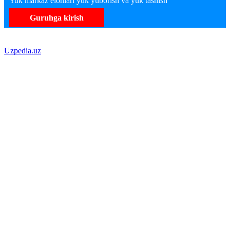
Yuk markaz elonlari yuk yuborish va yuk tashish
Guruhga kirish
Uzpedia.uz