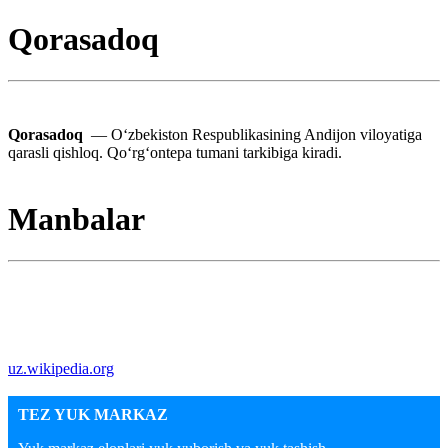
Qorasadoq
Qorasadoq
— Oʻzbekiston Respublikasining Andijon viloyatiga
qarasli qishloq. Qoʻrgʻontepa tumani tarkibiga kiradi.
Manbalar
uz.wikipedia.org
TEZ YUK MARKAZ