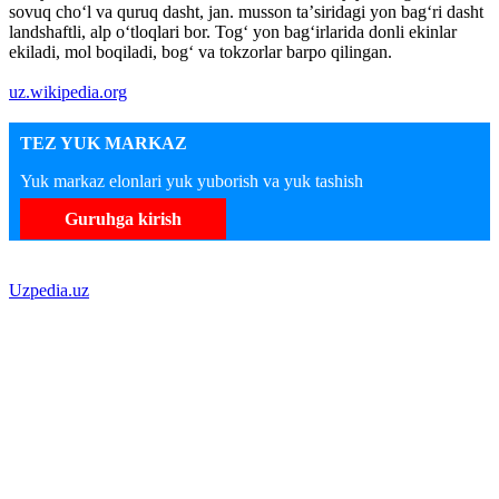
sovuq choʻl va quruq dasht, jan. musson taʼsiridagi yon bagʻri dasht
landshaftli, alp oʻtloqlari bor. Togʻ yon bagʻirlarida donli ekinlar
ekiladi, mol boqiladi, bogʻ va tokzorlar barpo qilingan.
uz.wikipedia.org
TEZ YUK MARKAZ
Yuk markaz elonlari yuk yuborish va yuk tashish
Guruhga kirish
Uzpedia.uz