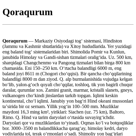
Qoraqurum
Qoraqurum
— Markaziy Osiyodagi togʻ sistemasi, Hindiston
(Jammu va Kashmir shtatlarida) va Xitoy hududlarida. Yer yuzidagi
eng baland togʻ sistemalaridan biri. Shimolida Pomir va Kunlun,
janubida Himolay va Gandi-sishan tizmalari oraligʻida. Uz. 500 km,
sharqidagi Changchenmo va Pangong tizmalari bilan birga 800 km
chamasida. Eni 150–250 km. Oʻrtacha balandligi 6000 m, eng
baland joyi 8611 m (Chogori choʻqqisi). Bir qancha choʻqqilarining
balandligi 8000 m dan ziyod. Q. alp burmalanishida vujudga kelgan
boʻlib, yalon-gʻoch qoyali choʻqqilar, toshloq, tik yon bagirli chuqur
daralar, qurumlar xos. Zamini granit, marmar, kristalli slanets, gneys,
vulkanogen choʻkindi jinslardan tarkib topgan. Iqlimi keskin
kontinental, choʻl iqlimi. Janubiy yon bagʻri Hind okeani mussonlari
taʼsirida bir oz sernam. Yillik yogʻin 100–500 mm. Muzliklar
maydoni 16,3 ming km², yiriklari: Siachen (uz. 75 km), Baltoro,
Rimo. Q. Hind va tarim daryolari oʻrtasida suvayirgʻichdir.
Daryolari qor va muzliklardan toʻyinadi. Oqmas koʻl va botqoqliklar
bor. 3000–3500 m balandlikkacha qaragʻay, himolay kedri, daryo
vodiylarida tol, terak oʻrmonlari oʻsadi. Shimoliy yon bagʻirlari