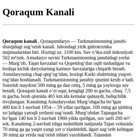
Qoraqum Kanali
Qoraqum kanali
, Qoraqumdaryo — Turkmanistonning janubi-
sharqidagi sugʻorish kanali. Jahondagi yirik gidrotexnika
majmualaridan biri. Hozirgi uz. 1100 km. Suv oʻtka-zish imkoniyati
502 m³/sek. Amudaryo suvini Turkmanistonning janubidagi yerlar
— Murgʻob, Tajan havzalari va Qopetdogʻdan oqib tushadigan va
boshqa kichik daryolarning kamsuv havzalariga chiqarib beradi.
Amudaryoning chap qirgʻogʻidan, hozirgi Karki shahrining yuqori-
rogʻidan boshlanadi. Turkmanistonning janubiy qismini kesib oʻtadi.
Sutorish maydoni 500 ming ga dan ortiq, 5 ming ga yaylovga suv
beradi. Qoraqum kanali oʻzi oqar, kengligi 200 m gacha, chuq. 7,5
m gacha, bosh qismida 465 km.ida kemalar qatnaydi, baliqchilik
rivojlangan. Kanalning Amudaryodan Murgʻobgacha boʻlgan
400 km li 1-navbati 1954— 59 yillar qurilgan. 100 ming ga qishloq
xoʻjaligiga yaroqli yerlarni sugʻoradi. Murgʻobdan Tajangacha
boʻlgan 140 km li 2-navbati 1960-yilda qurilgan, suv sarfi 200 m³/
sek. Kanalning 2-navbati ishga tushirilishi natijasida Tajan vohasida
70 ming ga ga yaqin yangi yer oʻzlashtirildi, ilgari sugʻorib kelingan
30 ming ga yerda sugʻorish ishlari yaxshilandi. Tajandan