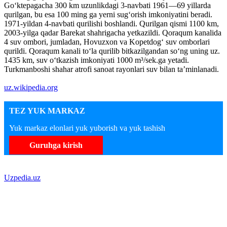
Goʻktepagacha 300 km uzunlikdagi 3-navbati 1961—69 yillarda
qurilgan, bu esa 100 ming ga yerni sugʻorish imkoniyatini beradi.
1971-yildan 4-navbati qurilishi boshlandi. Qurilgan qismi 1100 km,
2003-yilga qadar Barekat shahrigacha yetkazildi. Qoraqum kanalida
4 suv ombori, jumladan, Hovuzxon va Kopetdogʻ suv omborlari
qurildi. Qoraqum kanali toʻla qurilib bitkazilgandan soʻng uning uz.
1435 km, suv oʻtkazish imkoniyati 1000 m³/sek.ga yetadi.
Turkmanboshi shahar atrofi sanoat rayonlari suv bilan taʼminlanadi.
uz.wikipedia.org
TEZ YUK MARKAZ
Yuk markaz elonlari yuk yuborish va yuk tashish
Guruhga kirish
Uzpedia.uz