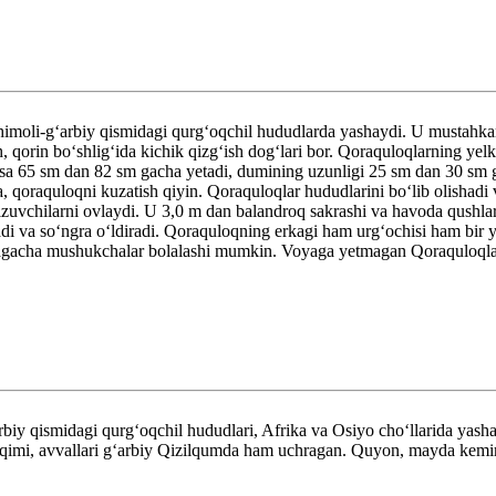
moli-gʻarbiy qismidagi qurgʻoqchil hududlarda yashaydi. U mustahkam 
ʻish, qorin boʻshligʻida kichik qizgʻish dogʻlari bor. Qoraquloqlarning y
 esa 65 sm dan 82 sm gacha yetadi, dumining uzunligi 25 sm dan 30 sm g
, qoraquloqni kuzatish qiyin. Qoraquloqlar hududlarini boʻlib olishadi 
zuvchilarni ovlaydi. U 3,0 m dan balandroq sakrashi va havoda qushla
oladi va soʻngra oʻldiradi. Qoraquloqning erkagi ham urgʻochisi ham bir
tagacha mushukchalar bolalashi mumkin. Voyaga yetmagan Qoraquloqlarn
biy qismidagi qurgʻoqchil hududlari, Afrika va Osiyo choʻllarida yas
oqimi, avvallari gʻarbiy Qizilqumda ham uchragan. Quyon, mayda kemiru