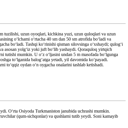
tuzilishi, uzun oyoqlari, kichkina yuzi, uzun quloqlari va uzun
elkasining oʻlchami oʻrtacha 40 sm dan 50 sm atrofida boʻladi va
acha boʻladi. Tashqi koʻrinishi qisman silovsinga oʻxshaydi; qulogʻi
va asosan yolgʻiz yoki juft boʻlib yashaydi. Qoraquloq yirtqich
rni tutishi mumkin. U oʻz oʻljasini undan 5 m masofada boʻlgunga
 yoshga toʻlganida balogʻatga yetadi, yil davomida koʻpayadi.
i toʻqqiz oydan oʻn oygacha onalarini tashlab ketishadi.
haydi. Oʻrta Osiyoda Turkmaniston janubida uchrashi mumkin.
vchilar (qum-sichqonlar) va qushlarni tutib yeydi. Soni kamayib