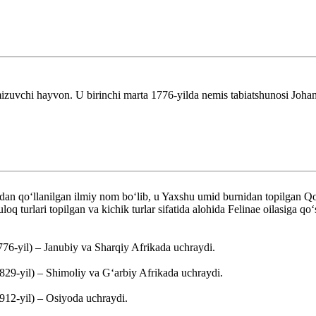
izuvchi hayvon. U birinchi marta 1776-yilda nemis tabiatshunosi Johan
idan qoʻllanilgan ilmiy nom boʻlib, u Yaxshu umid burnidan topilgan 
q turlari topilgan va kichik turlar sifatida alohida Felinae oilasiga q
776-yil) – Janubiy va Sharqiy Afrikada uchraydi.
829-yil) – Shimoliy va Gʻarbiy Afrikada uchraydi.
912-yil) – Osiyoda uchraydi.