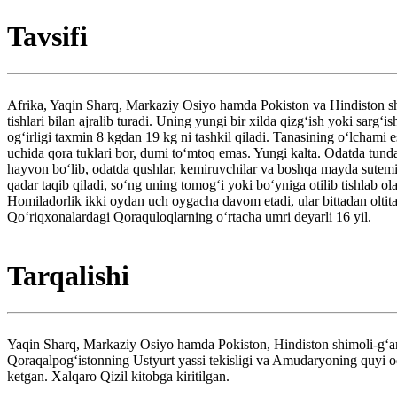
Tavsifi
Afrika, Yaqin Sharq, Markaziy Osiyo hamda Pokiston va Hindiston shi
tishlari bilan ajralib turadi. Uning yungi bir xilda qizgʻish yoki sarg
ogʻirligi taxmin 8 kgdan 19 kg ni tashkil qiladi. Tanasining oʻlchami
uchida qora tuklari bor, dumi toʻmtoq emas. Yungi kalta. Odatda tunda
hayvon boʻlib, odatda qushlar, kemiruvchilar va boshqa mayda sutemi
qadar taqib qiladi, soʻng uning tomogʻi yoki boʻyniga otilib tishlab 
Homiladorlik ikki oydan uch oygacha davom etadi, ular bittadan olti
Qoʻriqxonalardagi Qoraquloqlarning oʻrtacha umri deyarli 16 yil.
Tarqalishi
Yaqin Sharq, Markaziy Osiyo hamda Pokiston, Hindiston shimoli-gʻar
Qoraqalpogʻistonning Ustyurt yassi tekisligi va Amudaryoning quyi 
ketgan. Xalqaro Qizil kitobga kiritilgan.