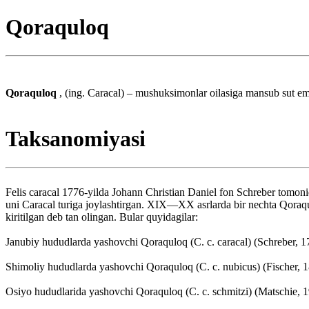
Qoraquloq
Qoraquloq
, (ing. Caracal) – mushuksimonlar oilasiga mansub sut em
Taksanomiyasi
Felis caracal 1776-yilda Johann Christian Daniel fon Schreber tomon
uni Caracal turiga joylashtirgan. XIX—XX asrlarda bir nechta Qoraqulo
kiritilgan deb tan olingan. Bular quyidagilar:
Janubiy hududlarda yashovchi Qoraquloq (C. c. caracal) (Schreber, 1
Shimoliy hududlarda yashovchi Qoraquloq (C. c. nubicus) (Fischer, 1
Osiyo hududlarida yashovchi Qoraquloq (C. c. schmitzi) (Matschie, 1