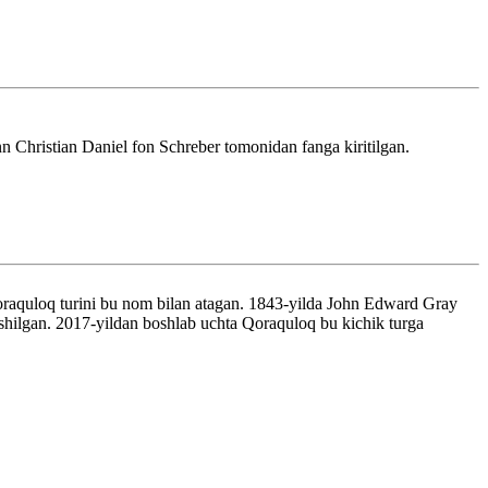
n Christian Daniel fon Schreber tomonidan fanga kiritilgan.
Qoraquloq turini bu nom bilan atagan. 1843-yilda John Edward Gray
oʻshilgan. 2017-yildan boshlab uchta Qoraquloq bu kichik turga