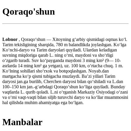
Qoraqo'shun
Lobnor
, Qoraqoʻshun — Xitoyning gʻarbiy qismidagi oqmas koʻl.
Tarim tekisligining sharqida, 780 m balandlikda joylashgan. Koʻlga
Koʻnchi-daryo va Tarim daryolari quyiladi. Ulardan keladigan
suvning miqdoriga qarab L. ning oʻrni, maydoni va shoʻrligi
oʻzgarib turadi. Suv koʻpayganda maydoni 3 ming km² (9— 10-
asrlarda 14 ming km² ga yetgan), uz. 100 km, oʻrtacha chuq. 1 m.
Koʻlning sohillari shoʻrxok va botqoqlashgan. Noyab.dan
martgacha koʻp qismi tubigacha muzlaydi. Baʼzi yillari Tarim
daryosi jan.ga burilib, Cherchen daryosi bilan qoʻshiladi va L.dan
100–150 km jan.-gʻarbdagi Qoraqoʻshun koʻliga quyiladi. Bunday
vaqtlarda L. qurib qoladi. L.ni oʻrganish Markaziy Osiyodagi oʻzani
va oʻrni vaqt-vaqti bilan siljib turuvchi daryo va koʻllar muammosini
hal qilishda muhim ahamiyatga ega boʻlgan.
Manbalar