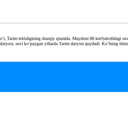
l, Tarim tekisligining sharqiy qismida. Maydoni 88 km²(atrofidagi suv
daryosi, suvi koʻpaygan yillarda Tarim daryosi quyiladi. Koʻlning shim