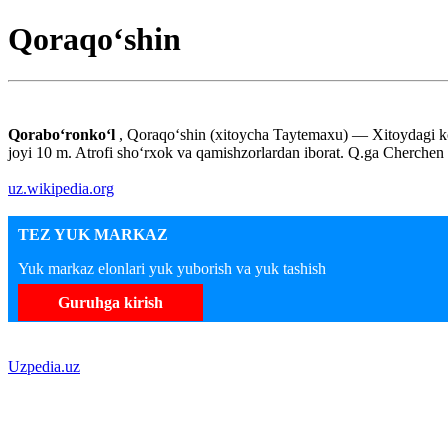
Qoraqo‘shin
Qoraboʻronkoʻl
, Qoraqoʻshin (xitoycha Taytemaxu) — Xitoydagi koʻ
joyi 10 m. Atrofi shoʻrxok va qamishzorlardan iborat. Q.ga Cherchen 
uz.wikipedia.org
TEZ YUK MARKAZ
Yuk markaz elonlari yuk yuborish va yuk tashish
Guruhga kirish
Uzpedia.uz