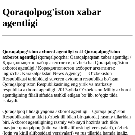
Qoraqolpog'iston xabar
agentligi
Qoraqalpog‘iston axborot agentligi
yoki
Qoraqalpog‘iston
axborot agentligi
(qoraqalpoqcha: Qaraqalpaqstan xabar agentligi /
Қарақалпақстан хабар агентлиги; oʻzbekcha: Qoraqalpogʻiston
axborot agentligi / Қорақалпоғистон ахборот агентлиги;
inglizcha: Karakalpakstаn News Agency) — Oʻzbekiston
Respublikasi tarkibidagi suveren avtonom respublika boʻlgan
Qoraqalpogʻiston Respublikasining eng yirik va markaziy
respublika axborot agentligi. 2017-yilda O‘zbekiston Milliy axborot
agentligining filiali sifatida tashkil etilgan bo‘lib, to‘qqiz tilda
ishlaydi.
Qoraqalpoq tilidagi yagona axborot agentligi – Qoraqalpogʻiston
Respublikasining ikki (oʻzbek tili bilan bir qatorda) rasmiy tillaridan
biri. Axborot agentligining rasmiy veb-sayti hozirda uch tilda
mavjud: qoraqalpoq (lotin va kirill alifbosidagi versiyalari), o‘zbek
(lotin va kirill alifbosidagi versiyalari) va rus tillarida hamda ingliz,