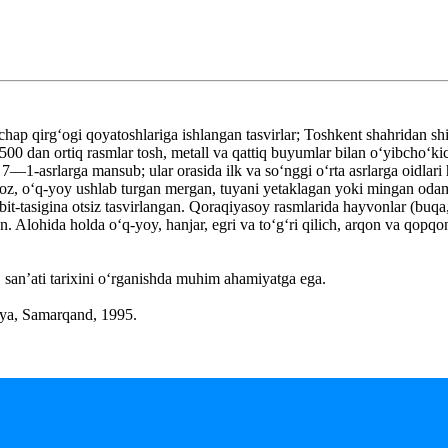
 chap qirgʻogi qoyatoshlariga ishlangan tasvirlar; Toshkent shahridan
500 dan ortiq rasmlar tosh, metall va qattiq buyumlar bilan oʻyibchoʻkic
 7—1-asrlarga mansub; ular orasida ilk va soʻnggi oʻrta asrlarga oidlari
doz, oʻq-yoy ushlab turgan mergan, tuyani yetaklagan yoki mingan odam
q, bit-tasigina otsiz tasvirlangan. Qoraqiyasoy rasmlarida hayvonlar (buqa
n. Alohida holda oʻq-yoy, hanjar, egri va toʻgʻri qilich, arqon va qopq
, sanʼati tarixini oʻrganishda muhim ahamiyatga ega.
aya, Samarqand, 1995.