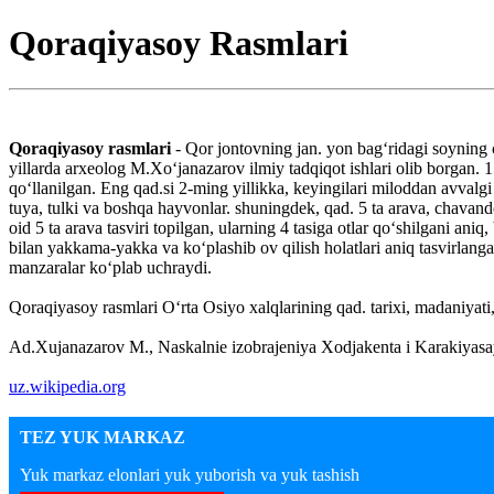
Qoraqiyasoy Rasmlari
Qoraqiyasoy rasmlari
- Qor jontovning jan. yon bagʻridagi soyning
yillarda arxeolog M.Xoʻjanazarov ilmiy tadqiqot ishlari olib borgan. 1
qoʻllanilgan. Eng qad.si 2-ming yillikka, keyingilari miloddan avvalgi
tuya, tulki va boshqa hayvonlar. shuningdek, qad. 5 ta arava, chavan
oid 5 ta arava tasviri topilgan, ularning 4 tasiga otlar qoʻshilgani ani
bilan yakkama-yakka va koʻplashib ov qilish holatlari aniq tasvirlanga
manzaralar koʻplab uchraydi.
Qoraqiyasoy rasmlari Oʻrta Osiyo xalqlarining qad. tarixi, madaniyati
Ad.Xujanazarov M., Naskalnie izobrajeniya Xodjakenta i Karakiyas
uz.wikipedia.org
TEZ YUK MARKAZ
Yuk markaz elonlari yuk yuborish va yuk tashish