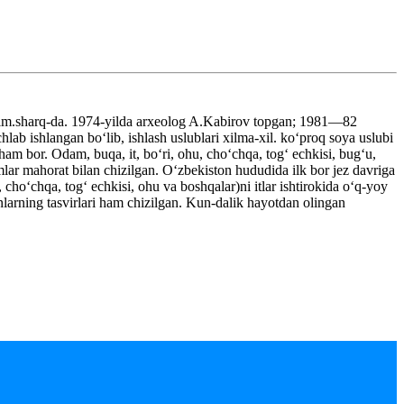
 shim.sharq-da. 1974-yilda arxeolog A.Kabirov topgan; 1981—82
hlab ishlangan boʻlib, ishlash uslublari xilma-xil. koʻproq soya uslubi
 ham bor. Odam, buqa, it, boʻri, ohu, choʻchqa, togʻ echkisi, bugʻu,
lar mahorat bilan chizilgan. Oʻzbekiston hududida ilk bor jez davriga
, choʻchqa, togʻ echkisi, ohu va boshqalar)ni itlar ishtirokida oʻq-yoy
onlarning tasvirlari ham chizilgan. Kun-dalik hayotdan olingan