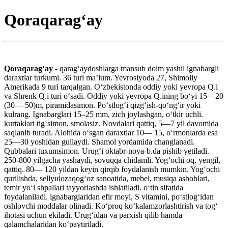
Qoraqaragʻay
Qoraqaragʻay
- qaragʻaydoshlarga mansub doim yashil ignabargli
daraxtlar turkumi. 36 turi maʼlum. Yevrosiyoda 27, Shimoliy
Amerikada 9 turi tarqalgan. Oʻzbekistonda oddiy yoki yevropa Q.i
va Shrenk Q.i turi oʻsadi. Oddiy yoki yevropa Q.ining boʻyi 15—20
(30— 50)m, piramidasimon. Poʻstlogʻi qizgʻish-qoʻngʻir yoki
kulrang. Ignabarglari 15–25 mm, zich joylashgan, oʻtkir uchli.
kurtaklari tigʻsimon, smolasiz. Novdalari qattiq, 5—7 yil davomida
saqlanib turadi. Alohida oʻsgan daraxtlar 10— 15, oʻrmonlarda esa
25—30 yoshidan gullaydi. Shamol yordamida changlanadi.
Qubbalari tuxumsimon. Urugʻi oktabr-noya-b.da pishib yetiladi.
250-800 yilgacha yashaydi, sovuqqa chidamli. Yogʻochi oq, yengil,
qattiq. 80— 120 yildan keyin qirqib foydalanish mumkin. Yogʻochi
qurilishda, sellyulozaqogʻoz sanoatida, mebel, musiqa asboblari,
temir yoʻl shpallari tayyorlashda ishlatiladi. oʻtin sifatida
foydalaniladi. ignabarglaridan efir moyi, S vitamini, poʻstlogʻidan
oshlovchi moddalar olinadi. Koʻproq koʻkalamzorlashtirish va togʻ
ihotasi uchun ekiladi. Urugʻidan va parxish qilib hamda
qalamchalaridan koʻpaytiriladi.