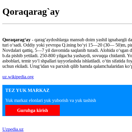
Qoraqarag`ay
Qoraqaragʻay
- qaragʻaydoshlarga mansub doim yashil ignabargli da
turi oʻsadi. Oddiy yoki yevropa Q.ining boʻyi 15—20 (30— 50)m, piram
Novdalari qattiq, 5—7 yil davomida saqlanib turadi. Alohida oʻsga
b.da pishib yetiladi. 250-800 yilgacha yashaydi, sovuqqa chidamli. Y
asboblari, temir yoʻl shpallari tayyorlashda ishlatiladi. oʻtin sifatida
uchun ekiladi. Urugʻidan va parxish qilib hamda qalamchalaridan koʻp
uz.wikipedia.org
TEZ YUK MARKAZ
Yuk markaz elonlari yuk yuborish va yuk tashish
Guruhga kirish
Uzpedia.uz