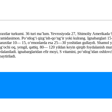
raxtlar turkumi. 36 turi maʼlum. Yevrosiyoda 27, Shimoliy Amerikada 9
idasimon. Poʻstlogʻi qizgʻish-qoʻngʻir yoki kulrang. Ignabarglari 15–2
n daraxtlar 10— 15, oʻrmonlarda esa 25—30 yoshidan gullaydi. Shamol 
ogʻochi oq, yengil, qattiq. 80— 120 yildan keyin qirqib foydalanish mu
 foydalaniladi. ignabarglaridan efir moyi, S vitamini, poʻstlogʻidan oshl
aytiriladi.