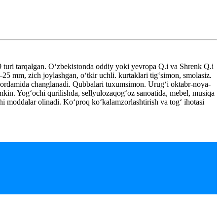
 turi tarqalgan. Oʻzbekistonda oddiy yoki yevropa Q.i va Shrenk Q.i
5 mm, zich joylashgan, oʻtkir uchli. kurtaklari tigʻsimon, smolasiz.
yordamida changlanadi. Qubbalari tuxumsimon. Urugʻi oktabr-noya-
mkin. Yogʻochi qurilishda, sellyulozaqogʻoz sanoatida, mebel, musiqa
ovchi moddalar olinadi. Koʻproq koʻkalamzorlashtirish va togʻ ihotasi