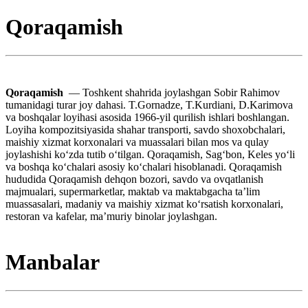
Qoraqamish
Qoraqamish
— Toshkent shahrida joylashgan Sobir Rahimov
tumanidagi turar joy dahasi. T.Gornadze, T.Kurdiani, D.Karimova
va boshqalar loyihasi asosida 1966-yil qurilish ishlari boshlangan.
Loyiha kompozitsiyasida shahar transporti, savdo shoxobchalari,
maishiy xizmat korxonalari va muassalari bilan mos va qulay
joylashishi koʻzda tutib oʻtilgan. Qoraqamish, Sagʻbon, Keles yoʻli
va boshqa koʻchalari asosiy koʻchalari hisoblanadi. Qoraqamish
hududida Qoraqamish dehqon bozori, savdo va ovqatlanish
majmualari, supermarketlar, maktab va maktabgacha taʼlim
muassasalari, madaniy va maishiy xizmat koʻrsatish korxonalari,
restoran va kafelar, maʼmuriy binolar joylashgan.
Manbalar