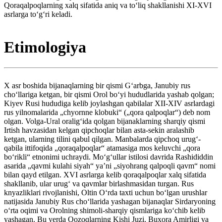
Qoraqalpoqlarning xalq sifatida aniq va toʻliq shakllanishi XI-XVI
asrlarga toʻgʻri keladi.
Etimologiya
X asr boshida bijanaqlarning bir qismi Gʻarbga, Janubiy rus
choʻllariga ketgan, bir qismi Orol boʻyi hududlarida yashab qolgan;
Kiyev Rusi hududiga kelib joylashgan qabilalar XII-XIV asrlardagi
rus yilnomalarida „chyornne klobuki“ („qora qalpoqlar“) deb nom
olgan. Volga-Ural oraligʻida qolgan bijanaklarning sharqiy qismi
Irtish havzasidan kelgan qipchoqlar bilan asta-sekin aralashib
ketgan, ularning tilini qabul qilgan. Manbalarda qipchoq urugʻ-
qabila ittifoqida „qoraqalpoqlar“ atamasiga mos keluvchi „qora
boʻrikli“ etnonimi uchraydi. Moʻgʻullar istilosi davrida Rashididdin
asarida „qavmi kulahi siyah“ yaʼni „siyohrang qalpoqli qavm“ nomi
bilan qayd etilgan. XVI asrlarga kelib qoraqalpoqlar xalq sifatida
shakllanib, ular urugʻ va qavmlar birlashmasidan turgan. Rus
knyazliklari rivojlanishi, Oltin Oʻrda taxti uchun boʻlgan urushlar
natijasida Janubiy Rus choʻllarida yashagan bijanaqlar Sirdaryoning
oʻrta oqimi va Orolning shimoli-sharqiy qismlariga koʻchib kelib
yashagan. Bu yerda Qozoqlarning Kishi Juzi, Buxora Amirligi va