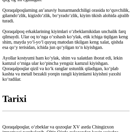
Qoraqalpoqlarning anʼanaviy hunarmandchiligi orasida toʻquvchilik,
gilamdoʻzlik, kigizdoʻzlik, boʻyradoʻzlik, kiyim tikish alohida ajralib
turadi.
Qoraqalpoq erkaklarining kiyimlari oʻzbeklarnikidan unchalik farq
qilmaydi. Ular oq toʻnga oʻxshash koʻylak, etik ichiga tiqilgan keng
shim, mayda yoʻl-yoʻl quyuq matodan tikilgan keng xalat, qishda
esa qoʻy terisidan, ichida jun qoʻyilgan toʻn kiyishgan.
Ayollar kostyumi ham koʻylak, shim va xalatdan iborat edi, lekin
kamzul oʻrniga ular koʻpincha yengsiz kamzul kiyishgan.
Qoraqalpoqlar qizil va koʻk ranglar ustunlik qiladigan, koʻplab
kashta va metall bezakli yorqin rangli kiyimlarni kiyishni yaxshi
koʻradilar.
Tarixi
Qoraqalpoqlar, oʻzbeklar va qozoqlar XV asrda Chingizxon