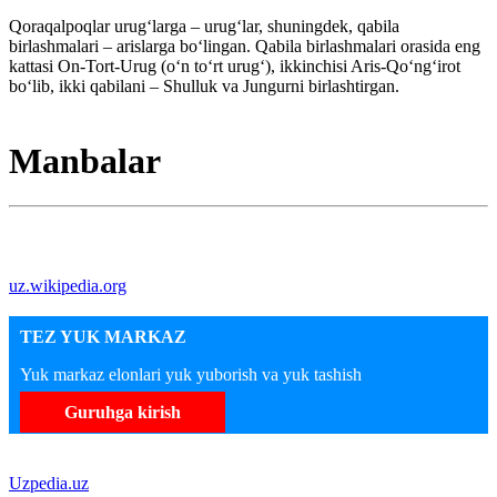
Qoraqalpoqlar urugʻlarga – urugʻlar, shuningdek, qabila
birlashmalari – arislarga boʻlingan. Qabila birlashmalari orasida eng
kattasi On-Tort-Urug (oʻn toʻrt urugʻ), ikkinchisi Aris-Qoʻngʻirot
boʻlib, ikki qabilani – Shulluk va Jungurni birlashtirgan.
Manbalar
uz.wikipedia.org
TEZ YUK MARKAZ
Yuk markaz elonlari yuk yuborish va yuk tashish
Guruhga kirish
Uzpedia.uz