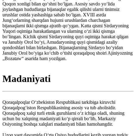
Qoqon xonligi bilan qoʻshni boʻlgan. Asosiy savdo yoʻlida
joylashgan hududlarga bijanaqlar egalik qilishi ularni tinimsiz
urushlar ostida yashashiga sabab boʻlgan. XVIII asrda
Jungʻorlarning sharqdan hujumi urushlardan charchagan
bijanaqlarni ikki qismga ajratib qoʻygan. Katta qismi Sirdaryoning
Yuqori oqimiga harakatlangan va ularning oʻzi ikki qismga
boʻlingan. Kichik qismi Sirdaryoning quyi oqimiga harakat qilgan
va Janubiy Orol boʻyi, Amudaryoning quyi qismidagi azaliy
qondoshlari bilan birlashgan. Bijanaqlarning Sirdaryo boʻyidan
Janubiy Orol boʻyiga koʻchib oʻtishi qoraqalpoq shoiri Ajiniyozning
„Bozataw“ asarida ham yozilgan.
Madaniyati
Qoraqalpoqlar Oʻzbekiston Respublikasi tarkibiga kiruvchi
Qoraqalpogʻiston Respublikasining asosiy va tub aholisidir.
Qoraqalpoq xalqi turli etnik guruhlarni oʻz ichiga oladi, shuning
uchun bu xalqning madaniyati koʻp qirrali boʻlib, Markaziy
Osiyoning boshqa xalqlari madaniyati bilan hamohangdir.
Uzoq vaqt davomida Oʻrta Osiyo hududlarini kezib yurgan turkiy