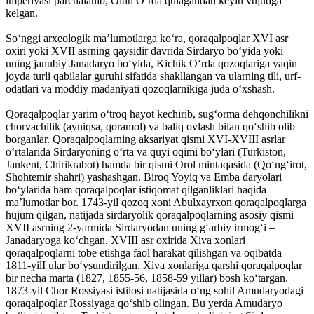
imperiyasi parchalanib, Oltin Oʻrda qulagandan keyin vujudga
kelgan.
Soʻnggi arxeologik maʼlumotlarga koʻra, qoraqalpoqlar XVI asr
oxiri yoki XVII asrning qaysidir davrida Sirdaryo boʻyida yoki
uning janubiy Janadaryo boʻyida, Kichik Oʻrda qozoqlariga yaqin
joyda turli qabilalar guruhi sifatida shakllangan va ularning tili, urf-
odatlari va moddiy madaniyati qozoqlarnikiga juda oʻxshash.
Qoraqalpoqlar yarim oʻtroq hayot kechirib, sugʻorma dehqonchilikni
chorvachilik (ayniqsa, qoramol) va baliq ovlash bilan qoʻshib olib
borganlar. Qoraqalpoqlarning aksariyat qismi XVI-XVIII asrlar
oʻrtalarida Sirdaryoning oʻrta va quyi oqimi boʻylari (Turkiston,
Jankent, Chirikrabot) hamda bir qismi Orol mintaqasida (Qoʻngʻirot,
Shohtemir shahri) yashashgan. Biroq Yoyiq va Emba daryolari
boʻylarida ham qoraqalpoqlar istiqomat qilganliklari haqida
maʼlumotlar bor. 1743-yil qozoq xoni Abulxayrxon qoraqalpoqlarga
hujum qilgan, natijada sirdaryolik qoraqalpoqlarning asosiy qismi
XVII asrning 2-yarmida Sirdaryodan uning gʻarbiy irmogʻi –
Janadaryoga koʻchgan. XVIII asr oxirida Xiva xonlari
qoraqalpoqlarni tobe etishga faol harakat qilishgan va oqibatda
1811-yilI ular boʻysundirilgan. Xiva xonlariga qarshi qoraqalpoqlar
bir necha marta (1827, 1855-56, 1858-59 yillar) bosh koʻtargan.
1873-yil Chor Rossiyasi istilosi natijasida oʻng sohil Amudaryodagi
qoraqalpoqlar Rossiyaga qoʻshib olingan. Bu yerda Amudaryo