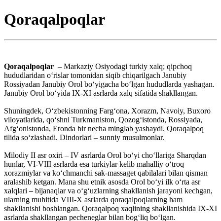
Qoraqalpoqlar
Qoraqalpoqlar
– Markaziy Osiyodagi turkiy xalq; qipchoq
hududlaridan oʻrislar tomonidan siqib chiqarilgach Janubiy
Rossiyadan Janubiy Orol boʻyigacha boʻlgan hududlarda yashagan.
Janubiy Orol boʻyida IX-XI asrlarda xalq sifatida shakllangan.
Shuningdek, Oʻzbekistonning Fargʻona, Xorazm, Navoiy, Buxoro
viloyatlarida, qoʻshni Turkmaniston, Qozogʻistonda, Rossiyada,
Afgʻonistonda, Eronda bir necha minglab yashaydi. Qoraqalpoq
tilida soʻzlashadi. Dindorlari – sunniy musulmonlar.
Milodiy II asr oxiri – IV asrlarda Orol boʻyi choʻllariga Sharqdan
hunlar, VI-VIII asrlarda esa turkiylar kelib mahalliy oʻtroq
xorazmiylar va koʻchmanchi sak-massaget qabilalari bilan qisman
aralashib ketgan. Mana shu etnik asosda Orol boʻyi ilk oʻrta asr
xalqlari – bijanaqlar va oʻgʻuzlarning shakllanish jarayoni kechgan,
ularning muhitida VIII-X asrlarda qoraqalpoqlarning ham
shakllanishi boshlangan. Qoraqalpoq xaqlining shakllanishida IX-XI
asrlarda shakllangan pecheneglar bilan bogʻliq boʻlgan.