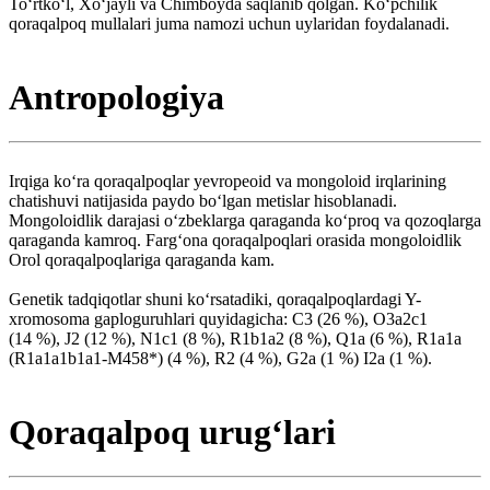
Toʻrtkoʻl, Xoʻjayli va Chimboyda saqlanib qolgan. Koʻpchilik
qoraqalpoq mullalari juma namozi uchun uylaridan foydalanadi.
Antropologiya
Irqiga koʻra qoraqalpoqlar yevropeoid va mongoloid irqlarining
chatishuvi natijasida paydo boʻlgan metislar hisoblanadi.
Mongoloidlik darajasi oʻzbeklarga qaraganda koʻproq va qozoqlarga
qaraganda kamroq. Fargʻona qoraqalpoqlari orasida mongoloidlik
Orol qoraqalpoqlariga qaraganda kam.
Genetik tadqiqotlar shuni koʻrsatadiki, qoraqalpoqlardagi Y-
xromosoma gaploguruhlari quyidagicha: C3 (26 %), O3a2c1
(14 %), J2 (12 %), N1c1 (8 %), R1b1a2 (8 %), Q1a (6 %), R1a1a
(R1a1a1b1a1-M458*) (4 %), R2 (4 %), G2a (1 %) I2a (1 %).
Qoraqalpoq urugʻlari