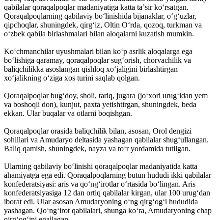
qabilalar qoraqalpoqlar madaniyatiga katta taʼsir koʻrsatgan.
Qoraqalpoqlarning qabilaviy boʻlinishida bijanaklar, oʻgʻuzlar,
qipchoqlar, shuningdek, qirgʻiz, Oltin Oʻrda, qozoq, turkman va
oʻzbek qabila birlashmalari bilan aloqalarni kuzatish mumkin.
Koʻchmanchilar uyushmalari bilan koʻp asrlik aloqalarga ega
boʻlishiga qaramay, qoraqalpoqlar sugʻorish, chorvachilik va
baliqchilikka asoslangan qishloq xoʻjaligini birlashtirgan
xoʻjalikning oʻziga xos turini saqlab qolgan.
Qoraqalpoqlar bugʻdoy, sholi, tariq, jugara (joʻxori urugʻidan yem
va boshoqli don), kunjut, paxta yetishtirgan, shuningdek, beda
ekkan. Ular buqalar va otlarni boqishgan.
Qoraqalpoqlar orasida baliqchilik bilan, asosan, Orol dengizi
sohillari va Amudaryo deltasida yashagan qabilalar shugʻullangan.
Baliq qamish, shuningdek, nayza va toʻr yordamida tutilgan.
Ularning qabilaviy boʻlinishi qoraqalpoqlar madaniyatida katta
ahamiyatga ega edi. Qoraqalpoqlarning butun hududi ikki qabilalar
konfederatsiyasi: aris va qoʻngʻirotlar oʻrtasida boʻlingan. Aris
konfederatsiyasiga 12 dan ortiq qabilalar kirgan, ular 100 urugʻdan
iborat edi. Ular asosan Amudaryoning oʻng qirgʻogʻi hududida
yashagan. Qoʻngʻirot qabilalari, shunga koʻra, Amudaryoning chap
qirgʻogʻini egallagan.