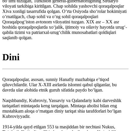
boʻlimi tuzilgan, Turkiston general-gubernatorligining Sirdaryo
viloyati tarkibiga kiritilgan. Chap sohilda yashovchi qoraqalpoqlar
Xiva xonligi tasarrufida qolgan. Oʻrta Osiyoda shoʻrolar hokimiyati
oʻrnatilgach, chap sohil va oʻng sohil qoraqalpoqlari
Qoraqalpogʻiston avtonom viloyatini tuzgan. XIX asr – XX asr
boshida qoraqalpoqlarda xoʻjalik, ijtimoiy va oilaviy hayotda urugʻ-
qabila tizimi va patriarxal-urugʻchilik munosabatlari qoldiqlari
saqlanib qolgan.
Dini
Qoraqalpoqlar, asosan, sunniy Hanafiy mazhabiga eʼtiqod
qiluvchilardir. Ular X-XIII asrlarda islomni qabul qilganlar, bu
davrda ular alohida etnik guruh sifatida paydo boʻlgan.
Naqshbandiy, Kubroviy, Yassaviy va Qalandariy kabi darveshlik
tariqatlari mintaqada keng tarqalgan. Mintaqa aholisi bilan eng
mustahkam aloqa oʻrnatgan diniy tariqat shia tarafdorlari boʻlgan
Kubroviyyadir.
1914-yilda qayd etilgan 553 ta masjiddan bir nechtasi Nukus,