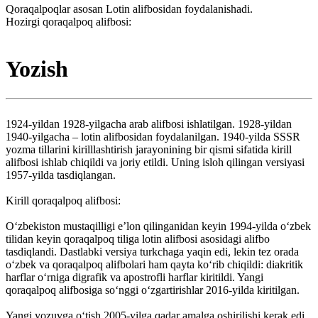
Qoraqalpoqlar asosan Lotin alifbosidan foydalanishadi.
Hozirgi qoraqalpoq alifbosi:
Yozish
1924-yildan 1928-yilgacha arab alifbosi ishlatilgan. 1928-yildan
1940-yilgacha – lotin alifbosidan foydalanilgan. 1940-yilda SSSR
yozma tillarini kirilllashtirish jarayonining bir qismi sifatida kirill
alifbosi ishlab chiqildi va joriy etildi. Uning isloh qilingan versiyasi
1957-yilda tasdiqlangan.
Kirill qoraqalpoq alifbosi:
Oʻzbekiston mustaqilligi eʼlon qilinganidan keyin 1994-yilda oʻzbek
tilidan keyin qoraqalpoq tiliga lotin alifbosi asosidagi alifbo
tasdiqlandi. Dastlabki versiya turkchaga yaqin edi, lekin tez orada
oʻzbek va qoraqalpoq alifbolari ham qayta koʻrib chiqildi: diakritik
harflar oʻrniga digrafik va apostrofli harflar kiritildi. Yangi
qoraqalpoq alifbosiga soʻnggi oʻzgartirishlar 2016-yilda kiritilgan.
Yangi yozuvga oʻtish 2005-yilga qadar amalga oshirilishi kerak edi,