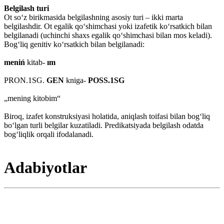
Belgilash turi
Ot soʻz birikmasida belgilashning asosiy turi – ikki marta
belgilashdir. Ot egalik qoʻshimchasi yoki izafetik koʻrsatkich bilan
belgilanadi (uchinchi shaxs egalik qoʻshimchasi bilan mos keladi).
Bogʻliq genitiv koʻrsatkich bilan belgilanadi:
meniń
kitab-
ım
PRON.1SG.
GEN
kniga-
POSS.1SG
„mening kitobim“
Biroq, izafet konstruksiyasi holatida, aniqlash toifasi bilan bogʻliq
boʻlgan turli belgilar kuzatiladi. Predikatsiyada belgilash odatda
bogʻliqlik orqali ifodalanadi.
Adabiyotlar