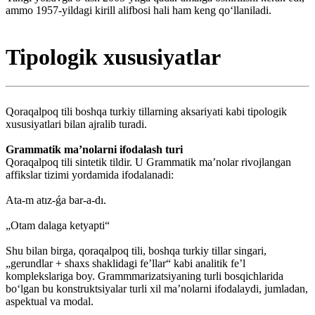
ammo 1957-yildagi kirill alifbosi hali ham keng qoʻllaniladi.
Tipologik xususiyatlar
Qoraqalpoq tili boshqa turkiy tillarning aksariyati kabi tipologik
xususiyatlari bilan ajralib turadi.
Grammatik maʼnolarni ifodalash turi
Qoraqalpoq tili sintetik tildir. U Grammatik maʼnolar rivojlangan
affikslar tizimi yordamida ifodalanadi:
Ata-m atız-ǵa bar-a-dı.
„Otam dalaga ketyapti“
Shu bilan birga, qoraqalpoq tili, boshqa turkiy tillar singari,
„gerundlar + shaxs shaklidagi feʼllar“ kabi analitik feʼl
komplekslariga boy. Grammmarizatsiyaning turli bosqichlarida
boʻlgan bu konstruktsiyalar turli xil maʼnolarni ifodalaydi, jumladan,
aspektual va modal.