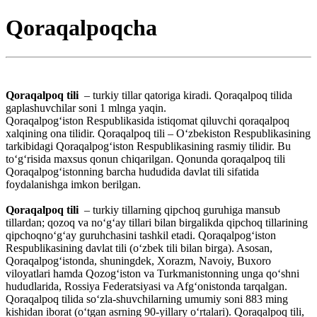
Qoraqalpoqcha
Qoraqalpoq tili
– turkiy tillar qatoriga kiradi. Qoraqalpoq tilida
gaplashuvchilar soni 1 mlnga yaqin.
Qoraqalpogʻiston Respublikasida istiqomat qiluvchi qoraqalpoq
xalqining ona tilidir. Qoraqalpoq tili – Oʻzbekiston Respublikasining
tarkibidagi Qoraqalpogʻiston Respublikasining rasmiy tilidir. Bu
toʻgʻrisida maxsus qonun chiqarilgan. Qonunda qoraqalpoq tili
Qoraqalpogʻistonning barcha hududida davlat tili sifatida
foydalanishga imkon berilgan.
Qoraqalpoq tili
– turkiy tillarning qipchoq guruhiga mansub
tillardan; qozoq va noʻgʻay tillari bilan birgalikda qipchoq tillarining
qipchoqnoʻgʻay guruhchasini tashkil etadi. Qoraqalpogʻiston
Respublikasining davlat tili (oʻzbek tili bilan birga). Asosan,
Qoraqalpogʻistonda, shuningdek, Xorazm, Navoiy, Buxoro
viloyatlari hamda Qozogʻiston va Turkmanistonning unga qoʻshni
hududlarida, Rossiya Federatsiyasi va Afgʻonistonda tarqalgan.
Qoraqalpoq tilida soʻzla-shuvchilarning umumiy soni 883 ming
kishidan iborat (oʻtgan asrning 90-yillary oʻrtalari). Qoraqalpoq tili,