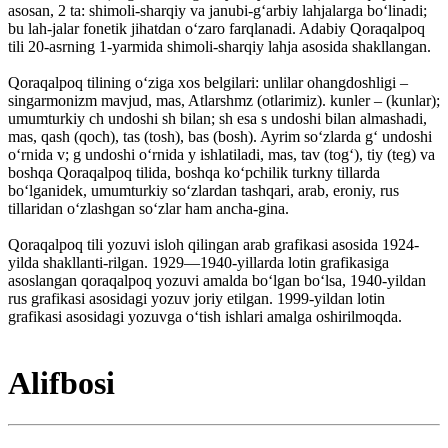
asosan, 2 ta: shimoli-sharqiy va janubi-gʻarbiy lahjalarga boʻlinadi;
bu lah-jalar fonetik jihatdan oʻzaro farqlanadi. Adabiy Qoraqalpoq
tili 20-asrning 1-yarmida shimoli-sharqiy lahja asosida shakllangan.
Qoraqalpoq tilining oʻziga xos belgilari: unlilar ohangdoshligi –
singarmonizm mavjud, mas, Atlarshmz (otlarimiz). kunler – (kunlar);
umumturkiy ch undoshi sh bilan; sh esa s undoshi bilan almashadi,
mas, qash (qoch), tas (tosh), bas (bosh). Ayrim soʻzlarda gʻ undoshi
oʻrnida v; g undoshi oʻrnida y ishlatiladi, mas, tav (togʻ), tiy (teg) va
boshqa Qoraqalpoq tilida, boshqa koʻpchilik turkny tillarda
boʻlganidek, umumturkiy soʻzlardan tashqari, arab, eroniy, rus
tillaridan oʻzlashgan soʻzlar ham ancha-gina.
Qoraqalpoq tili yozuvi isloh qilingan arab grafikasi asosida 1924-
yilda shakllanti-rilgan. 1929—1940-yillarda lotin grafikasiga
asoslangan qoraqalpoq yozuvi amalda boʻlgan boʻlsa, 1940-yildan
rus grafikasi asosidagi yozuv joriy etilgan. 1999-yildan lotin
grafikasi asosidagi yozuvga oʻtish ishlari amalga oshirilmoqda.
Alifbosi