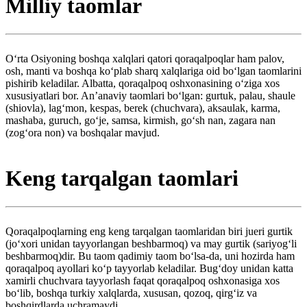
Milliy taomlar
Oʻrta Osiyoning boshqa xalqlari qatori qoraqalpoqlar ham palov,
osh, manti va boshqa koʻplab sharq xalqlariga oid boʻlgan taomlarini
pishirib keladilar. Albatta, qoraqalpoq oshxonasining oʻziga xos
xususiyatlari bor. Anʼanaviy taomlari boʻlgan: gurtuk, palau, shaule
(shiovla), lagʻmon, kespas, berek (chuchvara), aksaulak, karma,
mashaba, guruch, goʻje, samsa, kirmish, goʻsh nan, zagara nan
(zogʻora non) va boshqalar mavjud.
Keng tarqalgan taomlari
Qoraqalpoqlarning eng keng tarqalgan taomlaridan biri jueri gurtik
(joʻxori unidan tayyorlangan beshbarmoq) va may gurtik (sariyogʻli
beshbarmoq)dir. Bu taom qadimiy taom boʻlsa-da, uni hozirda ham
qoraqalpoq ayollari koʻp tayyorlab keladilar. Bugʻdoy unidan katta
xamirli chuchvara tayyorlash faqat qoraqalpoq oshxonasiga xos
boʻlib, boshqa turkiy xalqlarda, xususan, qozoq, qirgʻiz va
boshqirdlarda uchramaydi.