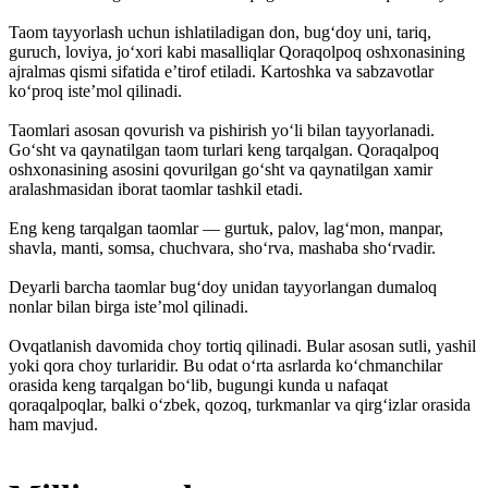
Taom tayyorlash uchun ishlatiladigan don, bugʻdoy uni, tariq,
guruch, loviya, joʻxori kabi masalliqlar Qoraqolpoq oshxonasining
ajralmas qismi sifatida eʼtirof etiladi. Kartoshka va sabzavotlar
koʻproq isteʼmol qilinadi.
Taomlari asosan qovurish va pishirish yoʻli bilan tayyorlanadi.
Goʻsht va qaynatilgan taom turlari keng tarqalgan. Qoraqalpoq
oshxonasining asosini qovurilgan goʻsht va qaynatilgan xamir
aralashmasidan iborat taomlar tashkil etadi.
Eng keng tarqalgan taomlar — gurtuk, palov, lagʻmon, manpar,
shavla, manti, somsa, chuchvara, shoʻrva, mashaba shoʻrvadir.
Deyarli barcha taomlar bugʻdoy unidan tayyorlangan dumaloq
nonlar bilan birga isteʼmol qilinadi.
Ovqatlanish davomida choy tortiq qilinadi. Bular asosan sutli, yashil
yoki qora choy turlaridir. Bu odat oʻrta asrlarda koʻchmanchilar
orasida keng tarqalgan boʻlib, bugungi kunda u nafaqat
qoraqalpoqlar, balki oʻzbek, qozoq, turkmanlar va qirgʻizlar orasida
ham mavjud.