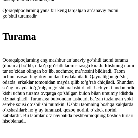
Qoraqalpoqlarning yana bir keng tarqalgan anʼanaviy taomi —
goʻshtli turamadir.
Turama
Qoraqalpoqlarning eng mashhur anʼanaviy goʻshtli taomi turama
(durama) boʻlib, u koʻp goʻshtli taom sirasiga kiradi. Idishning nomi
tur soʻzidan olingan boʻlib, sochmoq maʼnosini bildiradi. Taom
uchun asosan bugʻdoy unidan foydalaniladi. Qaynatilgan goʻsht,
odatda, erkaklar tomonidan mayda qilib toʻgʻrab chiqiladi. Shundan
soʻng, mayda toʻgʻralgan goʻsht aralashtiriladi. Uch yoki undan ortiq
kishi uchun turama ovqatga qoʻshilgan bulon bilan umumiy idishda
xizmat qiladi. Turamaga bulyondan tashqari, baʼzan tuzlangan yoki
serebe sousi qoʻshilishi mumkin. Ushbu taomning boshqa xalqlarda
oʻxshashlari: noʻgʻay turamasi, qozoq norini, oʻzbek norini
kabilardir. Bu taomlar oʻz navbatida beshbarmoqning boshqa turlari
hisoblanadi.