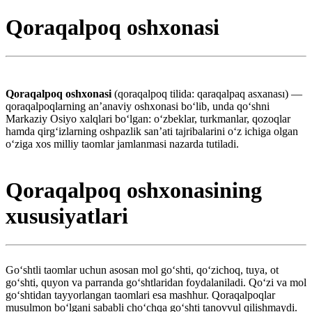
Qoraqalpoq oshxonasi
Qoraqalpoq oshxonasi
(qoraqalpoq tilida: qaraqalpaq asxanası) —
qoraqalpoqlarning anʼanaviy oshxonasi boʻlib, unda qoʻshni
Markaziy Osiyo xalqlari boʻlgan: oʻzbeklar, turkmanlar, qozoqlar
hamda qirgʻizlarning oshpazlik sanʼati tajribalarini oʻz ichiga olgan
oʻziga xos milliy taomlar jamlanmasi nazarda tutiladi.
Qoraqalpoq oshxonasining
xususiyatlari
Goʻshtli taomlar uchun asosan mol goʻshti, qoʻzichoq, tuya, ot
goʻshti, quyon va parranda goʻshtlaridan foydalaniladi. Qoʻzi va mol
goʻshtidan tayyorlangan taomlari esa mashhur. Qoraqalpoqlar
musulmon boʻlgani sababli choʻchqa goʻshti tanovvul qilishmaydi.