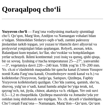
Qoraqalpoq choʻli
Yozyovon choʻli
— Fargʻona vodiysining markaziy qismidagi
choʻl. Qoʻqon, Margʻilon, Andijon va Namangan vohalari bilan
oʻralgan. Shimolidan Sirdaryo oqib oʻtadi, zamini paleozoy
jinslaridan tarkib topgan, yer yuzasi toʻrtlamchi davr allyuvial va
prolyuvial yotqiziqlari bilan qoplangan. Relyefi, asosan, tekis.
Balandpast kum tepalari, koʻllar, shoʻrxoklar va botqoklashgan
yerlar uchraydi. Iklimi kontinental: yozi issiq va quruq, qishi qisqa,
bir oz sovuq. Iyulning oʻrtacha temperaturasi 25—27°, yanvarniki
—3°, vegetatsiya davri 220—240 kun. Yillik yogʻin 170–200 mm.
Yo. ch.ni oʻzlashtirish maqsadida bir qancha kanal (Usmon Yusupov
nomli Katta Fargʻona kanali, Oxunboboyev nomli kanal va b.) va
kollektorlar (Yozyovon, Sarijoʻga, Sariqsuv, Qiziltepa, Fapbiy
Yozyovon kollektorlari) qazilgan. Choʻlda yantoq, qamish, shoʻra,
shuvoq, yulgʻun oʻsadi, kanal hamda ariqlar boʻyiga terak, tol,
qayragʻoch, tut, jiyda, chinor, akatsiya va b. ekilgan. Yer osti suvi
0,5—1,2 m chuqurlikda. Qiziltepa massivida va Jomashoʻyda yer
ostidan issiq shifobaxsh suv topilgan. Yo. ch. deyarli oʻzlashtirilgan.
Choʻl orqali Fargʻona— Namangan, Margʻilon—Qoʻqon, Qoʻqon