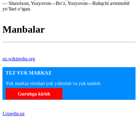
— Shaxrixon, Yozyovon—Boʻz, Yozyovon—Baliqchi avtomobil
yoʻllari oʻtgan.
Manbalar
uz.wikipedia.org
TEZ YUK MARKAZ
Yuk markaz elonlari yuk yuborish va yuk tashish
Guruhga kirish
Uzpedia.uz