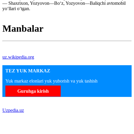
— Shaxrixon, Yozyovon—Boʻz, Yozyovon—Baliqchi avtomobil
yoʻllari oʻtgan.
Manbalar
uz.wikipedia.org
TEZ YUK MARKAZ
Yuk markaz elonlari yuk yuborish va yuk tashish
Guruhga kirish
Uzpedia.uz