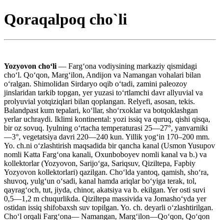
Qoraqalpoq cho`li
Yozyovon choʻli
— Fargʻona vodiysining markaziy qismidagi
choʻl. Qoʻqon, Margʻilon, Andijon va Namangan vohalari bilan
oʻralgan. Shimolidan Sirdaryo oqib oʻtadi, zamini paleozoy
jinslaridan tarkib topgan, yer yuzasi toʻrtlamchi davr allyuvial va
prolyuvial yotqiziqlari bilan qoplangan. Relyefi, asosan, tekis.
Balandpast kum tepalari, koʻllar, shoʻrxoklar va botqoklashgan
yerlar uchraydi. Iklimi kontinental: yozi issiq va quruq, qishi qisqa,
bir oz sovuq. Iyulning oʻrtacha temperaturasi 25—27°, yanvarniki
—3°, vegetatsiya davri 220—240 kun. Yillik yogʻin 170–200 mm.
Yo. ch.ni oʻzlashtirish maqsadida bir qancha kanal (Usmon Yusupov
nomli Katta Fargʻona kanali, Oxunboboyev nomli kanal va b.) va
kollektorlar (Yozyovon, Sarijoʻga, Sariqsuv, Qiziltepa, Fapbiy
Yozyovon kollektorlari) qazilgan. Choʻlda yantoq, qamish, shoʻra,
shuvoq, yulgʻun oʻsadi, kanal hamda ariqlar boʻyiga terak, tol,
qayragʻoch, tut, jiyda, chinor, akatsiya va b. ekilgan. Yer osti suvi
0,5—1,2 m chuqurlikda. Qiziltepa massivida va Jomashoʻyda yer
ostidan issiq shifobaxsh suv topilgan. Yo. ch. deyarli oʻzlashtirilgan.
Choʻl orqali Fargʻona— Namangan, Margʻilon—Qoʻqon, Qoʻqon