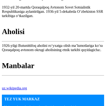
1932-yil 20-martda Qoraqalpoq Avtonom Sovet Sotsialistik
Respublikasiga aylantirilgan. 1936-yil 5-dekabrda Oʻzbekiston SSR
tarkibiga oʻtkazilgan.
Aholisi
1926-yilgi Butunittifoq aholini roʻyxatga olish maʼlumotlariga koʻra
Qoraqalpoq avtonom okrugi aholisining etnik tarkibi quyidagicha:.
Manbalar
uz.wikipedia.org
TEZ YUK MARKAZ