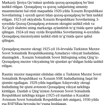
Markaziy Ijroiya Qoʻmitasi qoshida qozoq-qoraqalpoq boʻlimi
tashkil etilgan. Qoraqalpoq va qozoq xalqlarining umumiy
muammolarini hal etish maqsadida 1920-yilda Xorazm Respublikasi
Sovetlarining 1-syezdi qarori bilan qozoq-qoraqalpoq boʻlimi tashkil
etilgan. 1923-yil oktyabrda Xorazm Respublikasi Sovetlarining 3-
syezdida Qozoq-Qoraqalpoq avtonom okrugini tashkil etish va
Xoʻjayli shahrini uning markaziga aylantirish toʻgʻrisida qaror qabul
qilingan. 1924-yil may oyida Respublika Sovetlarining 4-syezdida
Qoraqalpoq muxtoriyatini tashkil etish toʻgʻrisida qaror qabul
qilingan.
Qoraqalpoq muxtor okrugi 1925-yil 16-fevralda Turkiston Muxtor
Sovet Sotsialistik Respublikasining Amudaryo viloyati hududidan,
shuningdek , Xorazm Sotsialistik Sovet Ittifoqining sobiq Qirgʻiz-
Qoraqalpoq muxtor viloyatining bir qismlari qoʻshilgan holda tashkil
etilgan.
Rasmiy muxtor maqomini olishdan oldin u Turkiston Muxtor Sovet
Sotsialistik Respublikasi va Xorazm SSR hududlarining faqat bir
qismini egallagan. 1929-yilda tugatilgan Adayevskiy okrugi
hududining bir qismi avtonom Qoraqalpoq viloyat tarkibiga
kiritilgan. Dastlab u Qirgʻiziston Avtonom Sovet Sotsialistik
Respublikasi tarkibiga kirgan (1925-yil martdan u Kazaklar
Avtonom Sovet Sotsialistik Respublikasi deb atalgan), 1930-yilda
esa RSFSRga bevosita boʻysuna boshlagan.