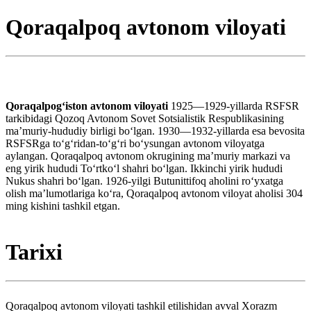
Qoraqalpoq avtonom viloyati
Qoraqalpogʻiston avtonom viloyati
1925—1929-yillarda RSFSR
tarkibidagi Qozoq Avtonom Sovet Sotsialistik Respublikasining
maʼmuriy-hududiy birligi boʻlgan. 1930—1932-yillarda esa bevosita
RSFSRga toʻgʻridan-toʻgʻri boʻysungan avtonom viloyatga
aylangan. Qoraqalpoq avtonom okrugining maʼmuriy markazi va
eng yirik hududi Toʻrtkoʻl shahri boʻlgan. Ikkinchi yirik hududi
Nukus shahri boʻlgan. 1926-yilgi Butunittifoq aholini roʻyxatga
olish maʼlumotlariga koʻra, Qoraqalpoq avtonom viloyat aholisi 304
ming kishini tashkil etgan.
Tarixi
Qoraqalpoq avtonom viloyati tashkil etilishidan avval Xorazm