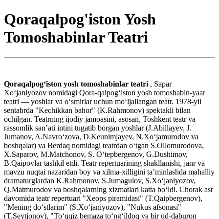
Qoraqalpog'iston Yosh
Tomoshabinlar Teatri
Qoraqalpogʻiston yosh tomoshabinlar teatri
, Sapar
Xoʻjaniyozov nomidagi Qora-qalpogʻiston yosh tomoshabin-yaar
teatri — yoshlar va oʻsmirlar uchun moʻljallangan teatr. 1978-yil
sentabrda "Kechikkan bahor" (K.Rahmonov) spektakli bilan
ochilgan. Teatrning ijodiy jamoasini, asosan, Toshkent teatr va
rassomlik sanʼati intini tugatib borgan yoshlar (J.Abillayev, J.
Jumanov, A.Navroʻzova, D.Keunimjayev, N.Xoʻjamurodov va
boshqalar) va Berdaq nomidagi teatrdan oʻtgan S.Ollomurodova,
X.Saparov, M.Matchonov, S. Oʻtepbergenov, G.Dushimov,
B.Qaipovlar tashkil etdi. Teatr repertuarining shakllanishi, janr va
mavzu nuqtai nazaridan boy va xilma-xilligini taʼminlashda mahalliy
dramaturglardan K.Rahmonov, S.Jumagulov, S.Xoʻjaniyozov,
Q.Matmurodov va boshqalarning xizmatlari katta boʻldi. Chorak asr
davomida teatr repertuari "Xeops piramidasi" (T.Qaipbergenov),
"Mening doʻstlarim" (S.Xoʻjaniyozov), "Nukus afsonasi"
(T.Seytjonov), "Toʻqqiz bemaza toʻngʻildoq va bir ud-daburon