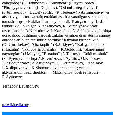
chinqildoq" (K.Rahmonov), "Suyunchi" (P. Aytmurodov),
"Pitoniyga sayohat" (J. Xoʻjanov), "Odamlar nega ayniydi"
(S.Jumagulov), "Dutorly soldat" (P. Tlegenov) kabi zamonaviy va
afsonaviy, doston va xalq ertaklari asosida yaratilgan sermazmun,
tomoshabop spektakllar bilan boyib bordi. Teatrga turli yillarda
rahbarlik qilib kelgan N.Ansatboyev, R.Toʻraniyozov, teatr
rassomlaridan B.Nurimbetov, L.Kazachok, N.Ashbekov va boshqa
qoraqalpoq yoshlarini qardosh xalqlar va jahon dramaturgiyasining
durdonalari bilan tanishtirib bordilar: "Kuzning birinchi kuni"
(Oʻ.Umarbekov), "Ota taqdiri" (B.Ja-kiyev), "Bolaga ota kerak"
(I.Lazutin), "Ikki boyga bir malay" (K.Goldo-ni), "Skapenning
nayranglari" (J.Molyer), "Buratino" (A.Tolstoy), "Etikli mushuk"
(Sh.Pyero) va boshqa A.Navroʻzova, I.Aybatov, Q.Kubesova,
A.Xudoynazarov, A.Ansatboyev, D.Keunimjayev, J.Abdimov,
L.Xoliqnazarova, K.Shomurodovalar teatrning yetakchi
aktyorlaridir. Teatr direktori — M.Eshjonov, bosh rejissyori —
R.Aytboyev.
Teshaboy Bayandiyev.
uz.wikipedia.org