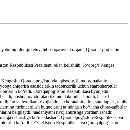
yatining oliy ijro etuvchiboshqaruvchi organi. Qoraqal-pogʻiston
on Respublikasi Prezidenti bilan kelishilib, Joʻqorgʻi Kenges
r Kengashi: Qoraqalpogʻistonda iqtisodiy, ijtimoiy-madaniy
ʻyobga chiqarish asosida erkin tadbirkorlik uchun shart-sharoitlar
dbirlarini koʻradi. Qoraqalpogʻiston Respublikasi byudjetini,
 etadi, boshqaruv idoralari tizimini takomillashtiradi, har xil
radi; fan va texnikani rivojlantirish choratalbirlarini, shuninglek, tabiiy
ularning mehnat qilish huquqlarini taʼminlash boʻyicha chora-tadbirlar
ishlarini belgilaydi, madaniyatni rivojlantirishga yordamlashadi;
ni amalga oshirishga koʻmaklashadi, Qoraqalpogʻiston Respublikasi va
tadbirlarini koʻradi. Oʻzbekisgon Respublikasi va Qoraqalpogʻiston