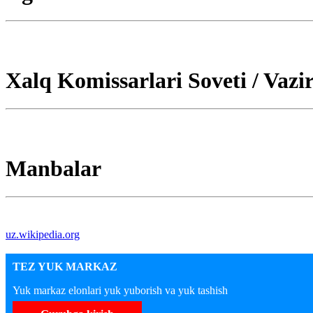
Xalq Komissarlari Soveti / Vazir
Manbalar
uz.wikipedia.org
TEZ YUK MARKAZ
Yuk markaz elonlari yuk yuborish va yuk tashish