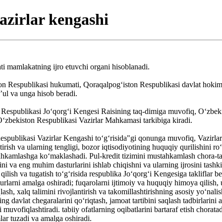
azirlar kengashi
i mamlakatning ijro etuvchi organi hisoblanadi.
on Respublikasi hukumati, Qoraqalpogʻiston Respublikasi davlat hokimi
ʼul va unga hisob beradi.
Respublikasi Joʻqorgʻi Kengesi Raisining taq-dimiga muvofiq, Oʻzbekist
ʻzbekiston Respublikasi Vazirlar Mahkamasi tarkibiga kiradi.
espublikasi Vazirlar Kengashi toʻgʻrisida"gi qonunga muvofiq, Vazirla
rish va ularning tengligi, bozor iqtisodiyotining huquqiy qurilishini ro
stahkamlashga koʻmaklashadi. Pul-kredit tizimini mustahkamlash chora-ta
ini va eng muhim dasturlarini ishlab chiqishni va ularning ijrosini tashkil
il qilish va tugatish toʻgʻrisida respublika Joʻqorgʻi Kengesiga takliflar be
urlarni amalga oshiradi; fuqarolarni ijtimoiy va huquqiy himoya qilish, 
qlash, xalq talimini rivojlantirish va takomillashtirishning asosiy yoʻnal
ing davlat chegaralarini qoʻriqtash, jamoat tartibini saqlash tadbirlari
 muvofiqlashtiradi. tabiiy ofatlarning oqibatlarini bartaraf etish chora
ar tuzadi va amalga oshiradi.