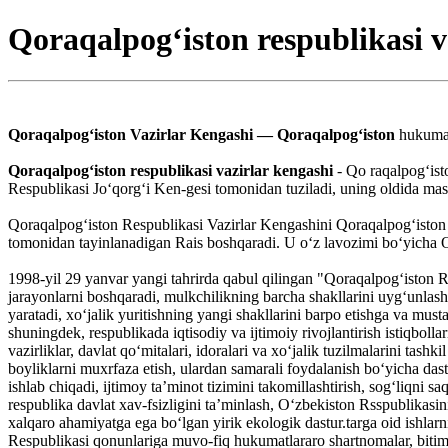
Qoraqalpog‘iston respublikasi v
Qoraqalpogʻiston Vazirlar Kengashi — Qoraqalpogʻiston
hukumat
Qoraqalpogʻiston respublikasi vazirlar kengashi
- Qo raqalpogʻist
Respublikasi Joʻqorgʻi Ken-gesi tomonidan tuziladi, uning oldida mas
Qoraqalpogʻiston Respublikasi Vazirlar Kengashini Qoraqalpogʻiston 
tomonidan tayinlanadigan Rais boshqaradi. U oʻz lavozimi boʻyicha O
1998-yil 29 yanvar yangi tahrirda qabul qilingan "Qoraqalpogʻiston R
jarayonlarni boshqaradi, mulkchilikning barcha shakllarini uygʻunlashti
yaratadi, xoʻjalik yuritishning yangi shakllarini barpo etishga va mu
shuningdek, respublikada iqtisodiy va ijtimoiy rivojlantirish istiqbollar
vazirliklar, davlat qoʻmitalari, idoralari va xoʻjalik tuzilmalarini tashk
boyliklarni muxrfaza etish, ulardan samarali foydalanish boʻyicha dast
ishlab chiqadi, ijtimoy taʼminot tizimini takomillashtirish, sogʻliqni sa
respublika davlat xav-fsizligini taʼminlash, Oʻzbekiston Rsspublikasin
xalqaro ahamiyatga ega boʻlgan yirik ekologik dastur.targa oid ishlarni
Respublikasi qonunlariga muvo-fiq hukumatlararo shartnomalar, bitiml