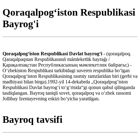
Qoraqalpogʻiston Respublikasi
Bayrog'i
Qoraqalpogʻiston Respublikasi Davlat bayrogʻi -
(qoraqalpoq.
Qaraqalpaqstan Respublikasınıń mámleketlik bayraǵı /
Қарақалпақстан Республикасының мәмлекетлик байрағы;) -
Oʻzbekiston Respublikasi tarkibidagi suveren respublika boʻlgan
Qoraqalpogʻiston Respublikasining rasmiy ramzlaridan biri (gerbi va
madhiyasi bilan birga).1992-yil 14-dekabrda „Qoraqalpogʻiston
Respublikasi Davlat bayrogʻi toʻgʻrisida“gi qonun qabul qilinganda
tasdiqlangan. Bayroq taniqli sovet, qoraqalpoq va oʻzbek rassomi
Jollibay Izentayevning eskizi boʻyicha yaratilgan.
Bayroq tavsifi