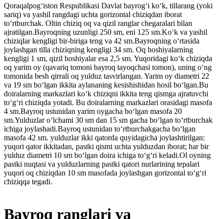
Qoraqalpogʻiston Respublikasi Davlat bayrogʻi koʻk, tillarang (yoki
sariq) va yashil rangdagi uchta gorizontal chiziqdan iborat
toʻrtburchak. Oltin chiziq oq va qizil ranglar chegaralari bilan
ajratilgan.Bayroqning uzunligi 250 sm, eni 125 sm.Koʻk va yashil
chiziqlar kengligi bir-biriga teng va 42 sm.Bayroqning oʻrtasida
joylashgan tilla chiziqning kengligi 34 sm. Oq hoshiyalarning
kengligi 1 sm, qizil hoshiyalar esa 2,5 sm. Yuqoridagi koʻk chiziqda
oq yarim oy (qavariq tomoni bayroq tayoqchasi tomon), uning oʻng
tomonida besh qirrali oq yulduz tasvirlangan. Yarim oy diametri 22
va 19 sm boʻlgan ikkita aylananing kesishishidan hosil boʻlgan.Bu
doiralarning markazlari koʻk chiziqni ikkita teng qismga ajratuvchi
toʻgʻri chiziqda yotadi. Bu doiralarning markazlari orasidagi masofa
4 sm.Bayroq ustunidan yarim oygacha boʻlgan masofa 20
sm.Yulduzlar oʻlchami 30 sm dan 15 sm gacha boʻlgan toʻrtburchak
ichiga joylashadi.Bayroq ustunidan toʻrtburchakgacha boʻlgan
masofa 42 sm. yulduzlar ikki qatorda quyidagicha joylashtirilgan:
yuqori qator ikkitadan, pastki qismi uchta yulduzdan iborat; har bir
yulduz diametri 10 sm boʻlgan doira ichiga toʻgʻri keladi.Ol oyning
pastki nuqtasi va yulduzlarning pastki qatori nurlarining tepalari
yuqori oq chiziqdan 10 sm masofada joylashgan gorizontal toʻgʻri
chiziqqa tegadi.
Bayroq ranglari va