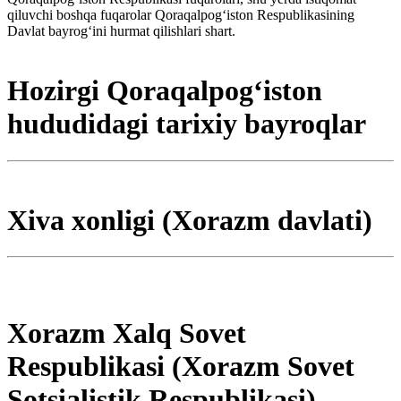
qiluvchi boshqa fuqarolar Qoraqalpogʻiston Respublikasining
Davlat bayrogʻini hurmat qilishlari shart.
Hozirgi Qoraqalpogʻiston
hududidagi tarixiy bayroqlar
Xiva xonligi (Xorazm davlati)
Xorazm Xalq Sovet
Respublikasi (Xorazm Sovet
Sotsialistik Respublikasi)