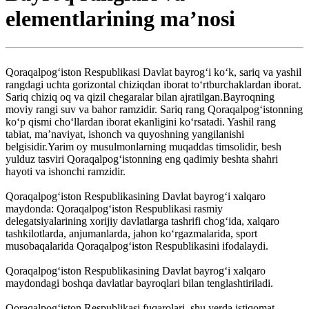
elementlarining maʼnosi
Qoraqalpogʻiston Respublikasi Davlat bayrogʻi koʻk, sariq va yashil
rangdagi uchta gorizontal chiziqdan iborat toʻrtburchaklardan iborat.
Sariq chiziq oq va qizil chegaralar bilan ajratilgan.Bayroqning
moviy rangi suv va bahor ramzidir. Sariq rang Qoraqalpogʻistonning
koʻp qismi choʻllardan iborat ekanligini koʻrsatadi. Yashil rang
tabiat, maʼnaviyat, ishonch va quyoshning yangilanishi
belgisidir.Yarim oy musulmonlarning muqaddas timsolidir, besh
yulduz tasviri Qoraqalpogʻistonning eng qadimiy beshta shahri
hayoti va ishonchi ramzidir.
Qoraqalpogʻiston Respublikasining Davlat bayrogʻi xalqaro
maydonda: Qoraqalpogʻiston Respublikasi rasmiy
delegatsiyalarining xorijiy davlatlarga tashrifi chogʻida, xalqaro
tashkilotlarda, anjumanlarda, jahon koʻrgazmalarida, sport
musobaqalarida Qoraqalpogʻiston Respublikasini ifodalaydi.
Qoraqalpogʻiston Respublikasining Davlat bayrogʻi xalqaro
maydondagi boshqa davlatlar bayroqlari bilan tenglashtiriladi.
Qoraqalpogʻiston Respublikasi fuqarolari, shu yerda istiqomat