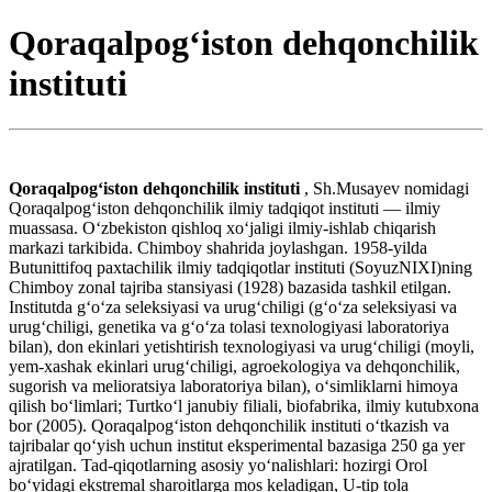
Qoraqalpog‘iston dehqonchilik
instituti
Qoraqalpogʻiston dehqonchilik instituti
, Sh.Musayev nomidagi
Qoraqalpogʻiston dehqonchilik ilmiy tadqiqot instituti — ilmiy
muassasa. Oʻzbekiston qishloq xoʻjaligi ilmiy-ishlab chiqarish
markazi tarkibida. Chimboy shahrida joylashgan. 1958-yilda
Butunittifoq paxtachilik ilmiy tadqiqotlar instituti (SoyuzNIXI)ning
Chimboy zonal tajriba stansiyasi (1928) bazasida tashkil etilgan.
Institutda gʻoʻza seleksiyasi va urugʻchiligi (gʻoʻza seleksiyasi va
urugʻchiligi, genetika va gʻoʻza tolasi texnologiyasi laboratoriya
bilan), don ekinlari yetishtirish texnologiyasi va urugʻchiligi (moyli,
yem-xashak ekinlari urugʻchiligi, agroekologiya va dehqonchilik,
sugorish va melioratsiya laboratoriya bilan), oʻsimliklarni himoya
qilish boʻlimlari; Turtkoʻl janubiy filiali, biofabrika, ilmiy kutubxona
bor (2005). Qoraqalpogʻiston dehqonchilik instituti oʻtkazish va
tajribalar qoʻyish uchun institut eksperimental bazasiga 250 ga yer
ajratilgan. Tad-qiqotlarning asosiy yoʻnalishlari: hozirgi Orol
boʻyidagi ekstremal sharoitlarga mos keladigan, U-tip tola