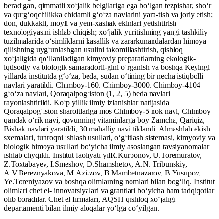
beradigan, qimmatli xoʻjalik belgilariga ega boʻlgan tezpishar, shoʻr
va qurgʻoqchilikka chidamli gʻoʻza navlarini yara-tish va joriy etish;
don, dukkakli, moyli va yem-xashak ekinlari yetishtirish
texnologiyasini ishlab chiqish; xoʻjalik yuritishning yangi tashkiliy
tuzilmalarida oʻsimliklarni kasallik va zararkunandalardan himoya
qilishning uygʻunlashgan usulini takomillashtirish, qishloq
xoʻjaligida qoʻllaniladigan kimyoviy preparatlarning ekologik-
iqtisodiy va biologik samaradorli-gini oʻrganish va boshqa Keyingi
yillarda institutda gʻoʻza, beda, sudan oʻtining bir necha istiqbolli
navlari yaratildi. Chimboy-160, Chimboy-3000, Chimboy-4104
gʻoʻza navlari, Qoraqalpogʻiston (1, 2, 5) beda navlari
rayonlashtirildi. Koʻp yillik ilmiy izlanishlar natijasida
Qoraqalpogʻiston sharoitlariga mos Chimboy-5 nok navi, Chimboy
qandak oʻrik navi, qovunning vitaminlarga boy Zamcha, Qariqiz,
Bishak navlari yaratildi, 30 mahalliy navi tiklandi. Almashlab ekish
sxemalari, tunroqni ishlash usullari, oʻgʻitlash sistemasi, kimyoviy va
biologik himoya usullari boʻyicha ilmiy asoslangan tavsiyanomalar
ishlab chyqildi. Institut faoliyati yilR.Kurbonov, U.Toremuratov,
Z.Toxtabayev, I.Smeshov, D.Shamshetov, A.N. Tribunskiy,
A.V.Bereznyakova, M.Azi-zov, B.Mambetnazarov, B.Yusupov,
Ye.Toreniyazov va boshqa olimlarning nomlari bilan bogʻliq. Institut
olimlari chet el- innovatsiyalari va grantlari boʻyicha ham tadqiqotlar
olib boradilar. Chet el firmalari, AQSH qishloq xoʻjaligi
departamenti bilan ilmiy aloqalar yoʻlga qoʻyilgan.