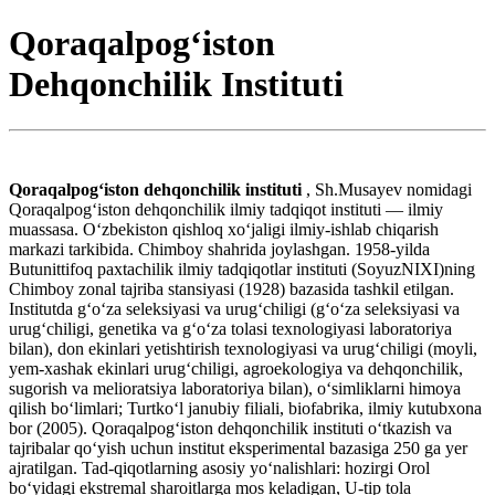
Qoraqalpog‘iston
Dehqonchilik Instituti
Qoraqalpogʻiston dehqonchilik instituti
, Sh.Musayev nomidagi
Qoraqalpogʻiston dehqonchilik ilmiy tadqiqot instituti — ilmiy
muassasa. Oʻzbekiston qishloq xoʻjaligi ilmiy-ishlab chiqarish
markazi tarkibida. Chimboy shahrida joylashgan. 1958-yilda
Butunittifoq paxtachilik ilmiy tadqiqotlar instituti (SoyuzNIXI)ning
Chimboy zonal tajriba stansiyasi (1928) bazasida tashkil etilgan.
Institutda gʻoʻza seleksiyasi va urugʻchiligi (gʻoʻza seleksiyasi va
urugʻchiligi, genetika va gʻoʻza tolasi texnologiyasi laboratoriya
bilan), don ekinlari yetishtirish texnologiyasi va urugʻchiligi (moyli,
yem-xashak ekinlari urugʻchiligi, agroekologiya va dehqonchilik,
sugorish va melioratsiya laboratoriya bilan), oʻsimliklarni himoya
qilish boʻlimlari; Turtkoʻl janubiy filiali, biofabrika, ilmiy kutubxona
bor (2005). Qoraqalpogʻiston dehqonchilik instituti oʻtkazish va
tajribalar qoʻyish uchun institut eksperimental bazasiga 250 ga yer
ajratilgan. Tad-qiqotlarning asosiy yoʻnalishlari: hozirgi Orol
boʻyidagi ekstremal sharoitlarga mos keladigan, U-tip tola