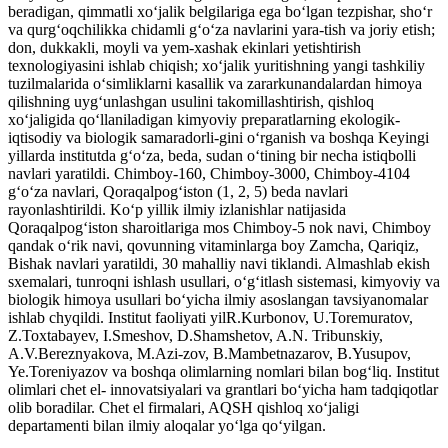
beradigan, qimmatli xoʻjalik belgilariga ega boʻlgan tezpishar, shoʻr
va qurgʻoqchilikka chidamli gʻoʻza navlarini yara-tish va joriy etish;
don, dukkakli, moyli va yem-xashak ekinlari yetishtirish
texnologiyasini ishlab chiqish; xoʻjalik yuritishning yangi tashkiliy
tuzilmalarida oʻsimliklarni kasallik va zararkunandalardan himoya
qilishning uygʻunlashgan usulini takomillashtirish, qishloq
xoʻjaligida qoʻllaniladigan kimyoviy preparatlarning ekologik-
iqtisodiy va biologik samaradorli-gini oʻrganish va boshqa Keyingi
yillarda institutda gʻoʻza, beda, sudan oʻtining bir necha istiqbolli
navlari yaratildi. Chimboy-160, Chimboy-3000, Chimboy-4104
gʻoʻza navlari, Qoraqalpogʻiston (1, 2, 5) beda navlari
rayonlashtirildi. Koʻp yillik ilmiy izlanishlar natijasida
Qoraqalpogʻiston sharoitlariga mos Chimboy-5 nok navi, Chimboy
qandak oʻrik navi, qovunning vitaminlarga boy Zamcha, Qariqiz,
Bishak navlari yaratildi, 30 mahalliy navi tiklandi. Almashlab ekish
sxemalari, tunroqni ishlash usullari, oʻgʻitlash sistemasi, kimyoviy va
biologik himoya usullari boʻyicha ilmiy asoslangan tavsiyanomalar
ishlab chyqildi. Institut faoliyati yilR.Kurbonov, U.Toremuratov,
Z.Toxtabayev, I.Smeshov, D.Shamshetov, A.N. Tribunskiy,
A.V.Bereznyakova, M.Azi-zov, B.Mambetnazarov, B.Yusupov,
Ye.Toreniyazov va boshqa olimlarning nomlari bilan bogʻliq. Institut
olimlari chet el- innovatsiyalari va grantlari boʻyicha ham tadqiqotlar
olib boradilar. Chet el firmalari, AQSH qishloq xoʻjaligi
departamenti bilan ilmiy aloqalar yoʻlga qoʻyilgan.