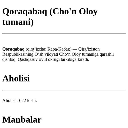
Qoraqabaq (Cho'n Oloy
tumani)
Qoraqabaq
(qirgʻizcha: Кара-Кабак) — Qirgʻiziston
Respublikasining Oʻsh viloyati Choʻn Oloy tumaniga qarashli
qishloq. Qashqasuv ovul okrugi tarkibiga kiradi.
Aholisi
Aholisi - 622 kishi.
Manbalar