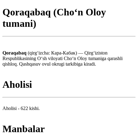
Qoraqabaq (Choʻn Oloy
tumani)
Qoraqabaq
(qirgʻizcha: Кара-Кабак) — Qirgʻiziston
Respublikasining Oʻsh viloyati Choʻn Oloy tumaniga qarashli
qishloq. Qashqasuv ovul okrugi tarkibiga kiradi.
Aholisi
Aholisi - 622 kishi.
Manbalar