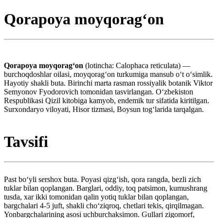
Qorapoya moyqoragʻon
Qorapoya moyqoragʻon
(lotincha: Calophaca reticulata) —
burchoqdoshlar oilasi, moyqoragʻon turkumiga mansub oʻt oʻsimlik.
Hayotiy shakli buta. Birinchi marta rasman rossiyalik botanik Viktor
Semyonov Fyodorovich tomonidan tasvirlangan. Oʻzbekiston
Respublikasi Qizil kitobiga kamyob, endemik tur sifatida kiritilgan.
Surxondaryo viloyati, Hisor tizmasi, Boysun togʻlarida tarqalgan.
Tavsifi
Past boʻyli sershox buta. Poyasi qizgʻish, qora rangda, bezli zich
tuklar bilan qoplangan. Barglari, oddiy, toq patsimon, kumushrang
tusda, xar ikki tomonidan qalin yotiq tuklar bilan qoplangan,
bargchalari 4-5 juft, shakli choʻziqroq, chetlari tekis, qirqilmagan.
Yonbargchalarining asosi uchburchaksimon. Gullari zigomorf,