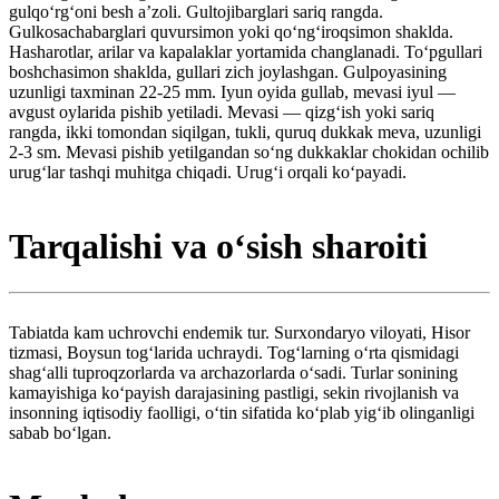
gulqoʻrgʻoni besh aʼzoli. Gultojibarglari sariq rangda.
Gulkosachabarglari quvursimon yoki qoʻngʻiroqsimon shaklda.
Hasharotlar, arilar va kapalaklar yortamida changlanadi. To‘pgullari
boshchasimon shaklda, gullari zich joylashgan. Gulpoyasining
uzunligi taxminan 22-25 mm. Iyun oyida gullab, mevasi iyul —
avgust oylarida pishib yetiladi. Mevasi — qizgʻish yoki sariq
rangda, ikki tomondan siqilgan, tukli, quruq dukkak meva, uzunligi
2-3 sm. Mevasi pishib yetilgandan soʻng dukkaklar chokidan ochilib
urugʻlar tashqi muhitga chiqadi. Urug‘i orqali koʻpayadi.
Tarqalishi va oʻsish sharoiti
Tabiatda kam uchrovchi endemik tur. Surxondaryo viloyati, Hisor
tizmasi, Boysun togʻlarida uchraydi. Togʻlarning oʻrta qismidagi
shagʻalli tuproqzorlarda va archazorlarda oʻsadi. Turlar sonining
kamayishiga koʻpayish darajasining pastligi, sekin rivojlanish va
insonning iqtisodiy faolligi, oʻtin sifatida koʻplab yigʻib olinganligi
sabab boʻlgan.