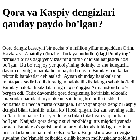
Qora va Kaspiy dengizlari
qanday paydo bo’lgan?
Qora dengiz basseyni bir necha o’n million yillar muqaddam Qrim,
Kavkaz va Anatoliya (hozirgi Turkiya hududida)dagi Pontiy tog’
tizmalari o’rtasidagi yer yuzasining turtib chiqishi natijasida hosil
bo’lgan. Bu bo’rtiq joy yer qobig’ining doimiy, to shu kungacha
davom etayotgan harakatidan paydo bo’lgan. Bunday harakatlar
tektonik harakatlar deb ataladi. Aynan shunday harakatlar bu
mintaqada sodir bo’lib turadigan halokatli zilzilalarga sabab bo’ladi.
Bunday halokatli zilzilalarning eng so’nggisi Armanistonda ro’y
bergan edi. Tarix davomida qora dengizning ko’rinishi tektonik
jarayonlar hamda dunyo okeani sathining ko’tarilib tushishi
oqibatida bir necha marta o’zgargan. Bir vaqtlar qora dengiz Kaspiy
dengizi bilan tutashib, ulkan ko’l hosil qilgan. Ba’zan suvning sathi
ko’tarilib, u hatto O’rta yer dengizi bilan tutashgan vaqtlar ham
bo’lgan. Natijada qora dengiz suvi tarkibidagi tuz miqdori yanada
ortgan. Bunday o’zgarishlarning tarixini dengiz tubidagi cho’kindi
jinslar tarkibidan ham bilib olsa bo’ladi. Bu jinslar orasida dengiz
suvining sho’rlanishi oqibatida qirilib ketgan mollyuskalar qoldig’ini