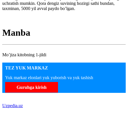
uchratish mumkin. Qora dengiz suvining hozirgi sathi bundan,
taxminan, 5000 yil avval paydo bo’lgan.
Manba
Mo’jiza kitobning 1-jildi
TEZ YUK MARKAZ
Yuk markaz elonlari yuk yuborish va yuk tashish
Guruhga kirish
Uzpedia.uz